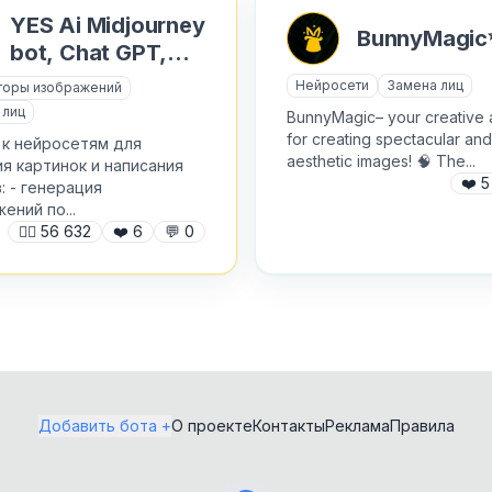
Скидки и акции
YES Ai Midjourney
BunnyMagic
Казино
bot, Chat GPT,
Ставки на спорт
Veo 3, Sora
Карточные игры
Нейросети
Замена лиц
торы изображений
Images
Стикеры и эмодзи
 лиц
BunnyMagic– your creative a
Карты и навигация
for creating spectacular and
 к нейросетям для
Тамагочи и питомцы
aesthetic images! 🧠 The...
я картинок и написания
Книги
❤️
5
: - генерация
Транспорт
ений по...
Конструкторы
🙍‍♂️
56 632
❤️
6
💬
0
Тренировки и фитнес
Крипто-игры
Туризм
Крипто-трейдинг
Управление чатом и
Курсы
каналом
Личные финансы
Фильмы и сериалы
Добавить бота +
О проекте
Контакты
Реклама
Правила
Лутбоксы и кейсы
Чаты для общения
Майнинг
Юмор