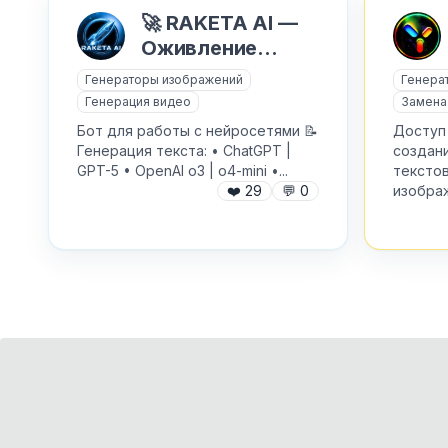
🚀 RAKETA AI —
Оживление
фото, Nano
Генераторы изображений
Генера
Banana и видео
Генерация видео
Замена
Sora
Бот для работы с нейросетями 📝
Доступ
Генерация текста: • ChatGPT |
создани
GPT-5 • OpenAI o3 | o4-mini •...
текстов
❤️
29
💬
0
изображ