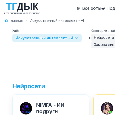
Т
Г
Д
Ы
К
🤖 Все боты
💎 По
независимый каталог ботов
Главная
Искусственный интеллект - AI
Хаб:
Категории в ха
Нейросети
Искусственный интеллект - AI
Замена лиц
Нейросети
NIMFA - ИИ
подруги