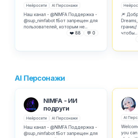
Нейросети
AI Персонажи
Нейрос
Наш канал - @NIMFA Поддержка -
🎆 Добр
@sup_nimfabot ❗️Бот запрещен для
Dreams,
пользователей, которым не...
границ!
❤️
88
💬
0
чтобы...
AI Персонажи
NIMFA - ИИ
подруги
AI Пер
Нейросети
AI Персонажи
Welcome
Наш канал - @NIMFA Поддержка -
you can
@sup_nimfabot ❗️Бот запрещен для