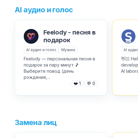
AI аудио и голос
Feelody - песня в
подарок
AI аудио и голос
Музыка
AI ауди
Feelody — персональная песня в
👋🏻 Hel
подарок за пару минут 🎵
develop
Выберите повод (день
AI labora
рождения,...
❤️
1
💬
0
Замена лиц