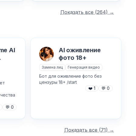
Показать все (
264
) →
me AI
AI оживление
фото 18+
📸
Замена лиц
Генерация видео
Бот для оживление фото без
цензуры 18+ /start
ет
❤️
1
💬
0
ачества
💬
0
Показать все (
71
) →