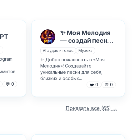
✨ Моя Мелодия
GPT
— создай песню
в подарок
и
AI аудио и голос
Музыка
ogram
✨ Добро пожаловать в «Моя
Мелодия»! Создавайте
лимитов
уникальные песни для себя,
близких и особых...
💬
0
❤️
0
💬
0
Показать все (
65
) →