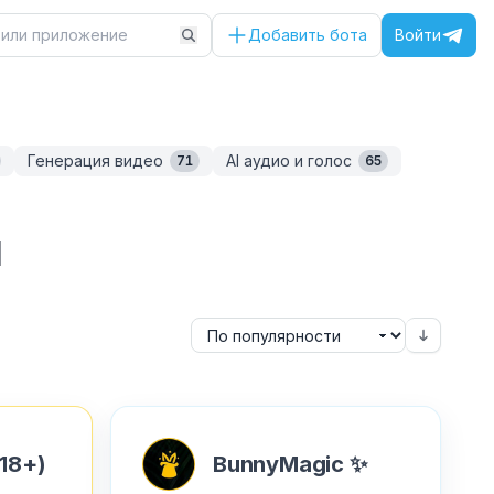
Добавить бота
Войти
Генерация видео
AI аудио и голос
71
65
I
(18+)
BunnyMagic ✨