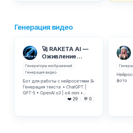
Генерация видео
🚀 RAKETA AI —
Оживление
фото, Nano
Генераторы изображений
Генера
Banana и видео
Генерация видео
Нейросе
Sora
фото
Бот для работы с нейросетями 📝
Генерация текста: • ChatGPT |
GPT-5 • OpenAI o3 | o4-mini •...
❤️
29
💬
0