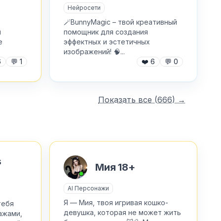
Нейросети
🪄ВunnyMagic – твой креативный
и
помощник для создания
е
эффектных и эстетичных
изображений! 🧠...
6
💬
1
❤️
6
💬
0
Показать все (
666
) →
s
Мия 18+
AI Персонажи
Я — Мия, твоя игривая кошко-
тебя
девушка, которая не может жить
ажами,