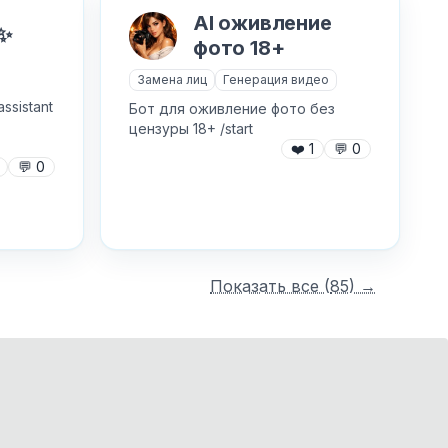
AI оживление
✨
фото 18+
Замена лиц
Генерация видео
ssistant
Бот для оживление фото без
цензуры 18+ /start
❤️
1
💬
0
💬
0
Показать все (
85
) →