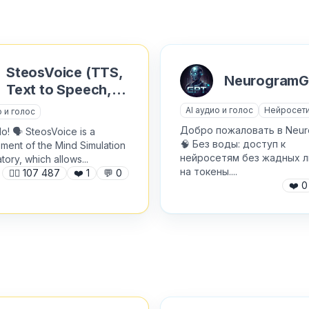
Викторины
Покупки
Генераторы
изображений
Пополнение сервисов
SteosVoice (TTS,
Генерация видео
Предложки
Neurogram
Text to Speech,
Домашняя работа и ГДЗ
Программирование
Текст в Голос)
AI аудио и голос
Нейросет
о и голос
Замена лиц
Психология и эзотерика
Добро пожаловать в Neur
lo! 🗣 SteosVoice is a
🧠 Без воды: доступ к
ment of the Mind Simulation
Здоровье
Работа и вакансии
нейросетям без жадных 
tory, which allows...
на токены....
🙍‍♂️
107 487
❤️
1
💬
0
Знакомства
Рабочее
❤️
0
Играй и зарабатывай
Редакторы изображений
Игровые предметы и
Реклама и SMM
скины
Розыгрыши и лотереи
Изучение языков
Скачивалки
Инструменты