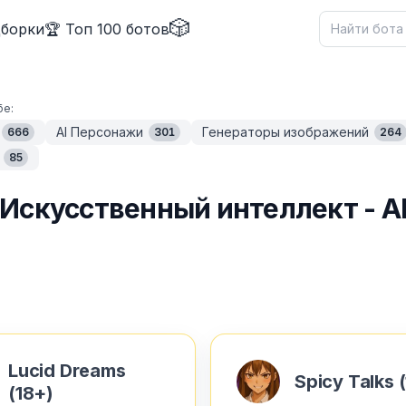
🎲
дборки
🏆 Топ 100 ботов
бе:
AI Персонажи
Генераторы изображений
666
301
264
85
Искусственный интеллект - A
Lucid Dreams
Spicy Talks 
(18+)