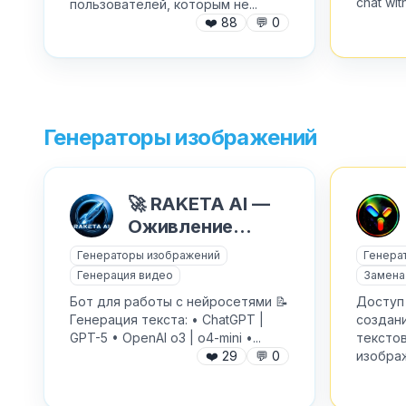
chat with
пользователей, которым не...
❤️
88
💬
0
Генераторы изображений
🚀 RAKETA AI —
Оживление
фото, Nano
Генераторы изображений
Генера
Banana и видео
Генерация видео
Замена
Sora
Бот для работы с нейросетями 📝
Доступ
Генерация текста: • ChatGPT |
создани
GPT-5 • OpenAI o3 | o4-mini •...
текстов
❤️
29
💬
0
изображ