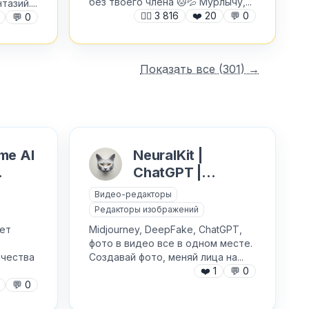
без твоего члена 🐱💦 Мурлычу,...
азий....
🙍‍♂️
3 816
❤️
20
💬
0
💬
0
Показать все (
301
) →
me AI
NeuralKit |
ChatGPT |
📸
Midjourney |
Видео-редакторы
DeepFake
Редакторы изображений
ет
Midjourney, DeepFake, ChatGPT,
фото в видео все в одном месте.
ачества
Создавай фото, меняй лица на...
❤️
1
💬
0
💬
0