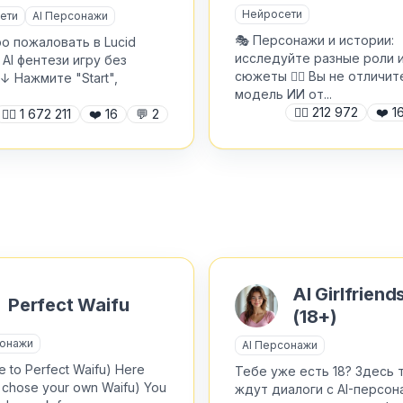
Нейросети
ети
AI Персонажи
🎭 Персонажи и истории:
о пожаловать в Lucid
исследуйте разные роли 
 AI фентези игру без
сюжеты ❤️‍🔥 Вы не отличит
 ↓ Нажмите "Start",
модель ИИ от...
🙍‍♂️
212 972
❤️
1
🙍‍♂️
1 672 211
❤️
16
💬
2
AI Girlfriend
Perfect Waifu
(18+)
сонажи
AI Персонажи
 to Perfect Waifu) Here
Тебе уже есть 18? Здесь 
 chose your own Waifu) You
ждут диалоги с AI-персон