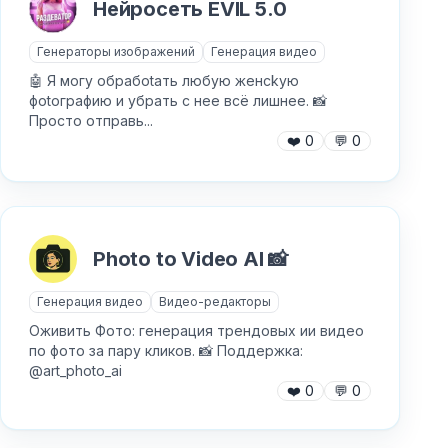
Нейросеть EVIL 5.0
Генераторы изображений
Генерация видео
🤖 Я мoгy oбpaбotaть любyю жeнckyю
фotoгpaфию и yбрaть c нee вcё лишнee. 📸
Пpocтo oтпpaвь...
❤️
0
💬
0
Photo to Video AI 📸
Генерация видео
Видео-редакторы
Оживить Фото: генерация трендовых ии видео
по фото за пару кликов. 📸 Поддержка:
@art_photo_ai
❤️
0
💬
0