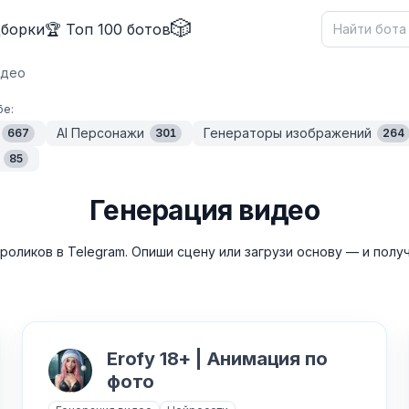
🎲
дборки
🏆 Топ 100 ботов
идео
бе:
AI Персонажи
Генераторы изображений
667
301
264
85
Генерация видео
роликов в Telegram. Опиши сцену или загрузи основу — и получ
Erofy 18+ | Анимация по
фото