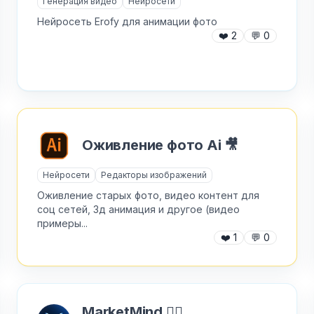
Генерация видео
Нейросети
Нейросеть Erofy для анимации фото
❤️
2
💬
0
Оживление фото Ai 🎥
Нейросети
Редакторы изображений
Оживление старых фото, видео контент для
соц сетей, 3д анимация и другое (видео
примеры...
✕
❤️
1
💬
0
Как добавить бота?
MarketMind ❤️‍🔥