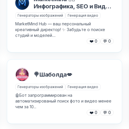
Инфографика, SEO и Видео
ИИ
Генераторы изображений
Генерация видео
MarketMind Hub — ваш персональный
креативный директор! ✨ Забудьте о поиске
AI Персонажи
Мини-игры
студий и моделей....
❤️
0
💬
0
AI аудио и голос
Модерация и антиспам
NFT и Telegram Подарки
Музыка
Telegram Stars
Настольные и
классические
🍭Шаболда💋
Активности для чата
Нейросети
Аниме и манга
Генераторы изображений
Генерация видео
Новеллы и ролевые
🤖Бот запрограммирован на
Авторизуйтесь, чтобы бесплатно
Анонимные вопросы
автоматизированый поиск фото и видео менее
Войти через Telegram
добавить бота в каталог
Новости и блоги
чем за 10...
Базы и парсеры
❤️
0
💬
0
Обменники и биржи
Видео-редакторы
Питание