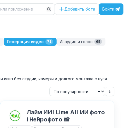
Добавить бота
Войти
Генерация видео
AI аудио и голос
71
65
и клип без студии, камеры и долгого монтажа с нуля.
Лайм ИИ I Lime AI I ИИ фото
I Нейрофото 📸