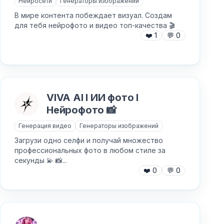
Нейросети
Генераторы изображений
В мире контента побеждает визуал. Создам
для тебя нейрофото и видео топ-качества 🎬
❤️
1
💬
0
VIVA AI I ИИ фото I
Нейрофото 📸
Генерация видео
Генераторы изображений
Загрузи одно селфи и получай множество
профессиональных фото в любом стиле за
секунды 💫 📸...
❤️
0
💬
0