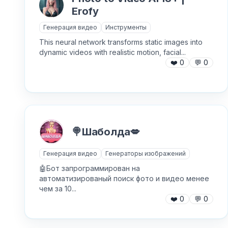
Erofy
Генерация видео
Инструменты
This neural network transforms static images into
dynamic videos with realistic motion, facial...
❤️
0
💬
0
🍭Шаболда💋
Генерация видео
Генераторы изображений
🤖Бот запрограммирован на
автоматизированый поиск фото и видео менее
чем за 10...
❤️
0
💬
0