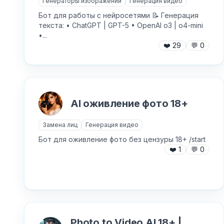
Генераторы изображений
Генерация видео
Бот для работы с нейросетями 📝 Генерация
текста: • ChatGPT | GPT-5 • OpenAI o3 | o4-mini
•...
❤️
29
💬
0
AI оживление фото 18+
Замена лиц
Генерация видео
Бот для оживление фото без цензуры 18+ /start
❤️
1
💬
0
Photo to Video Al 18+ |