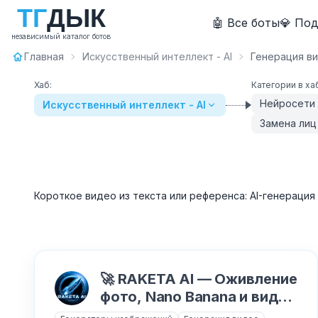
Т
Г
Д
Ы
К
🤖 Все боты
💎 По
независимый каталог ботов
Главная
Искусственный интеллект - AI
Генерация в
Хаб:
Категории в ха
Нейросети
Искусственный интеллект - AI
Замена лиц
Короткое видео из текста или референса: AI-генерация 
🚀 RAKETA AI — Оживление
фото, Nano Banana и видео
Sora