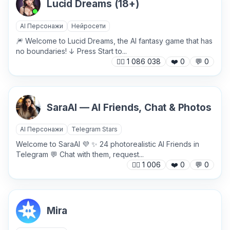
Lucid Dreams (18+)
AI Персонажи
Нейросети
🎆 Welcome to Lucid Dreams, the AI fantasy game that has
no boundaries! ↓ Press Start to...
🙍‍♂️
1 086 038
❤️
0
💬
0
✕
SaraAI — AI Friends, Chat & Photos
AI Персонажи
Telegram Stars
Welcome to SaraAI 💜 ✨ 24 photorealistic AI Friends in
Telegram 💬 Chat with them, request...
🙍‍♂️
1 006
❤️
0
💬
0
Причина жалобы
*
Mira
Текст обращения (необязательно)