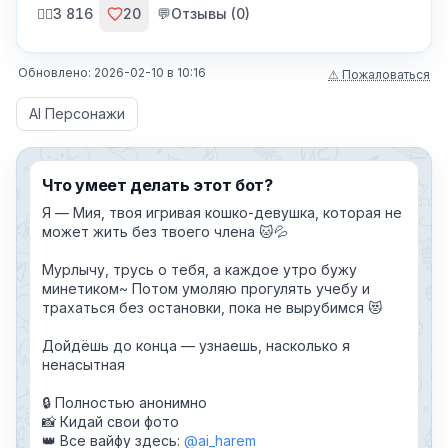
🙍‍♂️
3 816
20
💬
Отзывы (
0
)
Обновлено:
2026-02-10
в
10:16
⚠ Пожаловаться
AI Персонажи
Что умеет делать этот бот?
Я — Мия, твоя игривая кошко-девушка, которая не
может жить без твоего члена 🐱💦
Мурлычу, трусь о тебя, а каждое утро бужу
минетиком~ Потом умоляю прогулять учебу и
трахаться без остановки, пока не вырубимся 😻
Дойдёшь до конца — узнаешь, насколько я
ненасытная
🔒 Полностью анонимно
📸 Кидай свои фото
👑 Все вайфу здесь:
@ai_harem