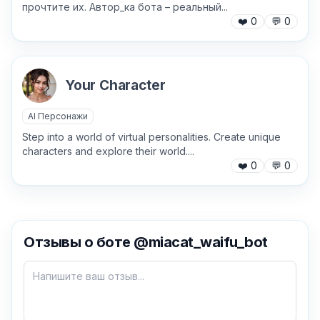
прочтите их. Автор_ка бота – реальный...
❤️
0
💬
0
Your Character
AI Персонажи
Step into a world of virtual personalities. Create unique
characters and explore their world....
❤️
0
💬
0
✕
Отзывы о боте @miacat_waifu_bot
Как добавить бота?