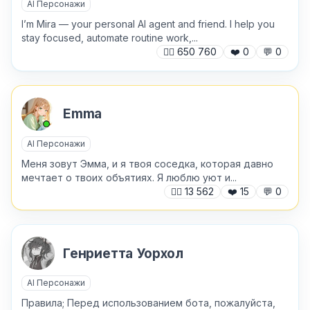
AI Персонажи
I’m Mira — your personal AI agent and friend. I help you
stay focused, automate routine work,...
🙍‍♂️
650 760
❤️
0
💬
0
Хочу получить ответ на email
Emma
Отправить
AI Персонажи
Меня зовут Эмма, и я твоя соседка, которая давно
мечтает о твоих объятиях. Я люблю уют и...
🙍‍♂️
13 562
❤️
15
💬
0
Генриетта Уорхол
AI Персонажи
Правила; Перед использованием бота, пожалуйста,