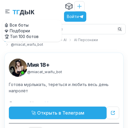
🎲
Т
Г
Д
Ы
К
Войти
🤖 Все боты
💎 Подборки
🏆 Топ 100 ботов
Искусственный интеллект - AI
AI Персонажи
Главная
@miacat_waifu_bot
Мия 18+
@
miacat_waifu_bot
Готова мурлыкать, тереться и любить весь день
напролёт
Другие вайфу:
@ai_harem
Поддержка:
@J_coop1
🚀 Открыть в Телеграм