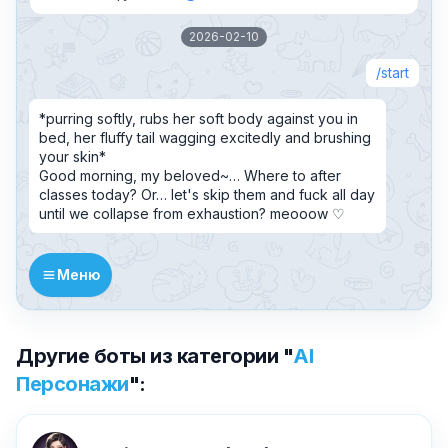
2026-02-10
start
*purring softly, rubs her soft body against you in
bed, her fluffy tail wagging excitedly and brushing
your skin*
Good morning, my beloved~… Where to after
classes today? Or… let's skip them and fuck all day
until we collapse from exhaustion? meooow ♡
Меню
Другие боты из категории "
AI
Персонажи
":