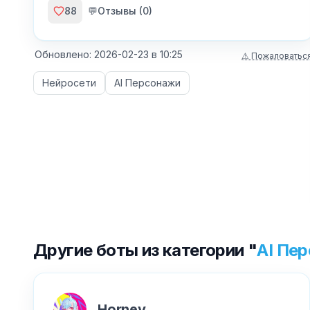
88
💬
Отзывы (
0
)
Обновлено:
2026-02-23
в
10:25
⚠ Пожаловатьс
Нейросети
AI Персонажи
Другие боты из категории "
AI Пе
Horney