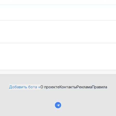
Покупки
Генераторы
изображений
Пополнение сервисов
Генерация видео
Предложки
Телеграм
ВКонтакте
X (Twitter)
Домашняя работа и ГДЗ
Программирование
Замена лиц
Психология и эзотерика
Здоровье
Работа и вакансии
Знакомства
Рабочее
Играй и зарабатывай
Редакторы изображений
Игровые предметы и
Реклама и SMM
Добавить бота +
О проекте
Контакты
Реклама
Правила
скины
Розыгрыши и лотереи
Изучение языков
Скачивалки
Инструменты
Скидки и акции