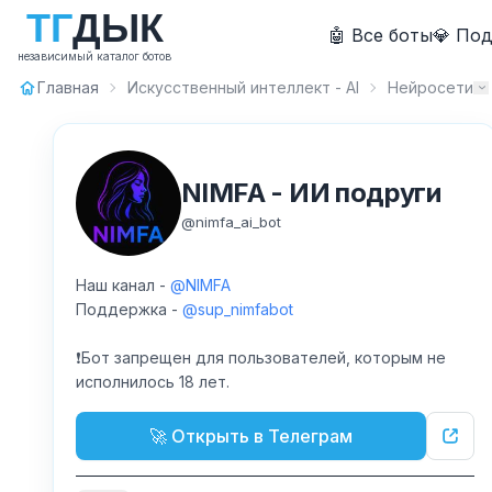
Т
Г
Д
Ы
К
🤖 Все боты
💎 По
независимый каталог ботов
Главная
Искусственный интеллект - AI
Нейросети
NIMFA - ИИ подруги
@
nimfa_ai_bot
Наш канал -
@NIMFA
Поддержка -
@sup_nimfabot
❗️Бот запрещен для пользователей, которым не
исполнилось 18 лет.
🚀 Открыть в Телеграм