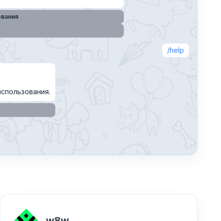
ования
help
использования.
w8w