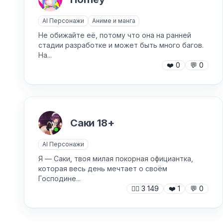
AI Персонажи
Аниме и манга
Не обижайте её, потому что она на ранней
стадии разработке и может быть много багов.
На...
❤️
0
💬
0
Саки 18+
AI Персонажи
Я — Саки, твоя милая покорная официантка,
которая весь день мечтает о своём
Господине...
🙍‍♂️
3 149
❤️
1
💬
0