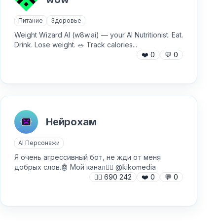
Питание
Здоровье
Weight Wizard AI (w8w.ai) — your AI Nutritionist. Eat.
Drink. Lose weight. 🥗 Track calories...
❤️
0
💬
0
Нейрохам
AI Персонажи
Я очень агрессивный бот, не жди от меня
добрых слов.🤖 Мой канал👉🏻 @kikomedia
🙍‍♂️
690 242
❤️
0
💬
0