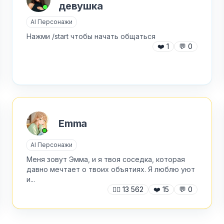
девушка
AI Персонажи
Нажми /start чтобы начать общаться
AI Персонажи
Мини-игры
❤️
1
💬
0
AI аудио и голос
Модерация и антиспам
NFT и Telegram Подарки
Музыка
Telegram Stars
Настольные и
классические
Активности для чата
Emma
Нейросети
Аниме и манга
AI Персонажи
Новеллы и ролевые
Авторизуйтесь, чтобы бесплатно
Анонимные вопросы
Меня зовут Эмма, и я твоя соседка, которая
Войти через Telegram
добавить бота в каталог
Новости и блоги
давно мечтает о твоих объятиях. Я люблю уют
Базы и парсеры
✕
и...
Обменники и биржи
🙍‍♂️
13 562
❤️
15
💬
0
Видео-редакторы
Питание
Викторины