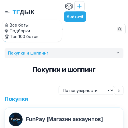
🎲
Т
Г
Д
Ы
К
Войти
🤖 Все боты
💎 Подборки
🏆 Топ 100 ботов
Покупки и шоппинг
Главная
Покупки и шоппинг
Покупки и шоппинг
Покупки
FunPay [Магазин аккаунтов]