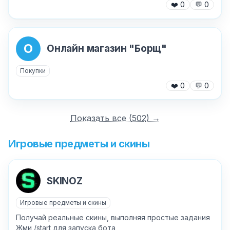
❤️
0
💬
0
О
Онлайн магазин "Борщ"
Покупки
❤️
0
💬
0
Показать все (
502
) →
Игровые предметы и скины
SKINOZ
Игровые предметы и скины
Получай реальные скины, выполняя простые задания
Жми /start для запуска бота