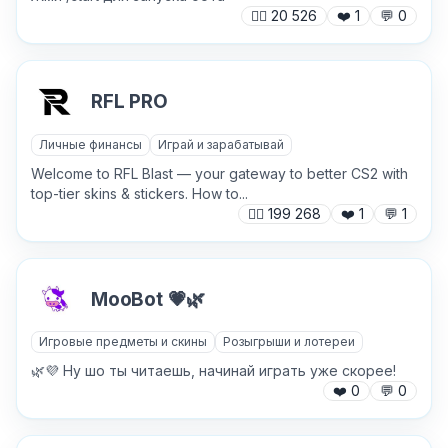
🙍‍♂️
20 526
❤️
1
💬
0
RFL PRO
Личные финансы
Играй и зарабатывай
Welcome to RFL Blast — your gateway to better CS2 with
top-tier skins & stickers. How to...
🙍‍♂️
199 268
❤️
1
💬
1
MooBot 💗🌿
Игровые предметы и скины
Розыгрыши и лотереи
🌿💜 Ну шо ты читаешь, начинай играть уже скорее!
❤️
0
💬
0