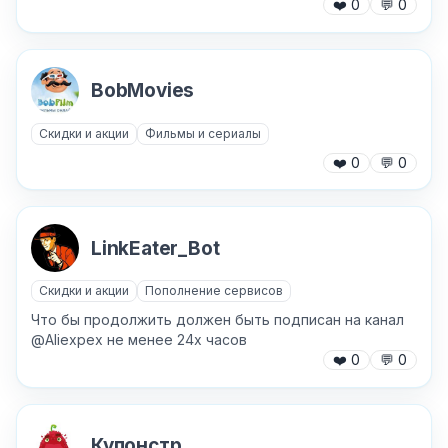
❤️
0
💬
0
BobMovies
Скидки и акции
Фильмы и сериалы
❤️
0
💬
0
LinkEater_Bot
Скидки и акции
Пополнение сервисов
Что бы продолжить должен быть подписан на канал
@Aliexpex не менее 24х часов
❤️
0
💬
0
Купонстр