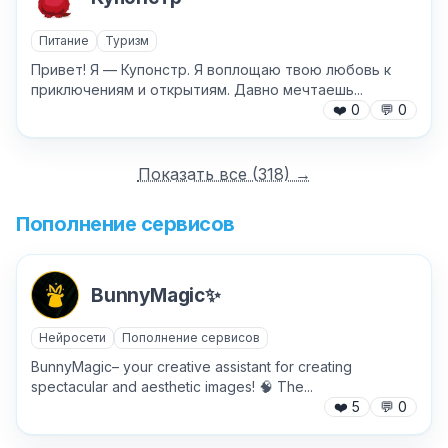
Питание
Туризм
Привет! Я — Купонстр. Я воплощаю твою любовь к
приключениям и открытиям. Давно мечтаешь...
❤️
0
💬
0
Показать все (
318
) →
Пополнение сервисов
BunnyMagic✨
Нейросети
Пополнение сервисов
BunnyMagic– your creative assistant for creating
spectacular and aesthetic images! 🧠 The...
❤️
5
💬
0