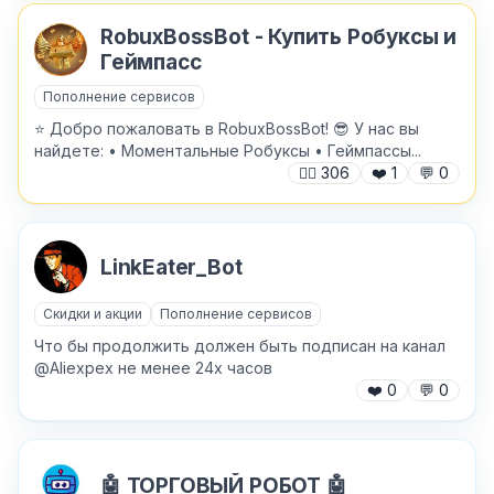
RobuxBossBot - Купить Робуксы и
Геймпасс
Пополнение сервисов
⭐️ Добро пожаловать в RobuxBossBot! 😎 У нас вы
найдете: • Моментальные Робуксы • Геймпассы...
🙍‍♂️
306
❤️
1
💬
0
LinkEater_Bot
Скидки и акции
Пополнение сервисов
Что бы продолжить должен быть подписан на канал
@Aliexpex не менее 24х часов
❤️
0
💬
0
✕
Как добавить бота?
🤖 ТОРГОВЫЙ РОБОТ 🤖