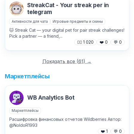
StreakCat - Your streak per in
telegram
Активности для чата
Игровые предметы и скины
🐱 Streak Cat — your digital pet for pair streak challenges!
Pick a partner — a friend,...
🙍‍♂️
1 020
❤️
0
💬
0
Показать все (
61
) →
Маркетплейсы
WB Analytics Bot
Маркетплейсы
Расшифровка финансовых отчетов Wildberries Автор:
@NoldoR1993
❤️
1
💬
0