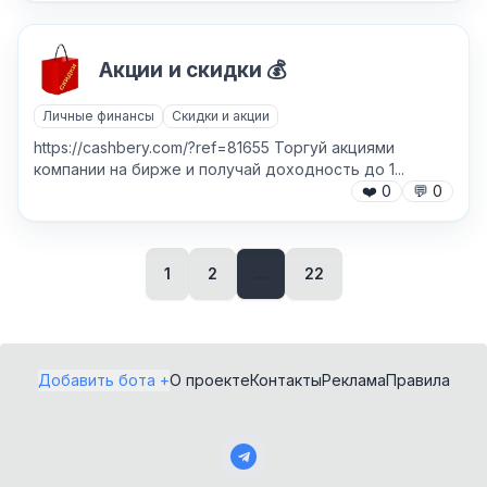
Акции и скидки 💰
✕
Личные финансы
Скидки и акции
Как добавить бота?
https://cashbery.com/?ref=81655 Торгуй акциями
компании на бирже и получай доходность до 1...
❤️
0
💬
0
1
2
...
22
AI Персонажи
Мини-игры
AI аудио и голос
Модерация и
Добавить бота +
О проекте
Контакты
Реклама
Правила
антиспам
NFT и Telegram
Подарки
Музыка
Telegram Stars
Настольные и
классические