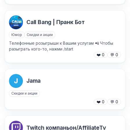
Call Bang | Пранк Бот
Юмор
Скидки и акции
Телефонные розыгрыши к Вашим услугам 📲 Чтобы
разыграть кого-то, нажми /start
❤️
0
💬
0
J
Jama
Скидки и акции
❤️
0
💬
0
Twitch компаньон/AffiliateTv