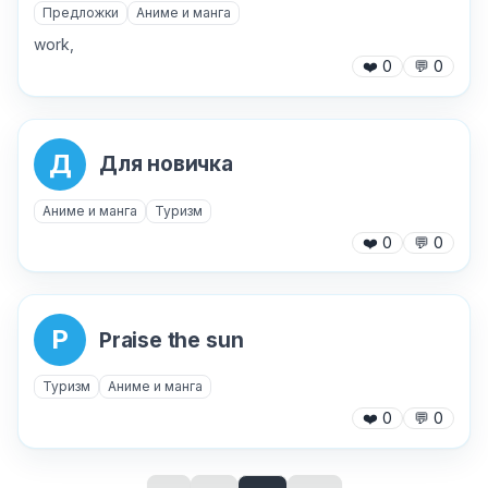
Предложки
Аниме и манга
work,
❤️
0
💬
0
Д
Для новичка
Аниме и манга
Туризм
❤️
0
💬
0
✕
P
Praise the sun
Как добавить бота?
Туризм
Аниме и манга
❤️
0
💬
0