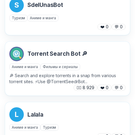
S
SdelUnasBot
Туризм
Аниме и манга
❤️
0
💬
0
Torrent Search Bot 🔎
Аниме и манга
Фильмы и сериалы
🔎 Search and explore torrents in a snap from various
torrent sites. ⚡️Use @TorrentSeedrBot...
🙍‍♂️
8 929
❤️
0
💬
0
L
Lalala
Аниме и манга
Туризм