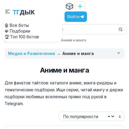
🎲
Т
Г
Д
Ы
К
Войти
🤖 Все боты
💎 Подборки
🏆 Топ 100 ботов
Медиа и Развлечения
Аниме и манга
Главная
Медиа и Развлечения
→
Аниме и манга
Аниме и манга
Для фанатов тайтлов: каталоги аниме, манга-ридеры и
тематические подборки. Ищи серии, читай мангу и держи
подборки любимых вселенных прямо под рукой в
Telegram.