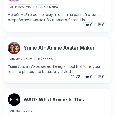
AI Персонажи
Аниме и манга
Не обижайте её, потому что она на ранней стадии
разработке и может быть много багов. На...
❤️
0
💬
0
Yume AI - Anime Avatar Maker
Аниме и манга
Нейросети
Yume AI is an AI-powered Telegram bot that turns your
real-life photos into beautifully styled...
🙍‍♂️
78
❤️
0
💬
0
WAIT: What Anime Is This
Аниме и манга