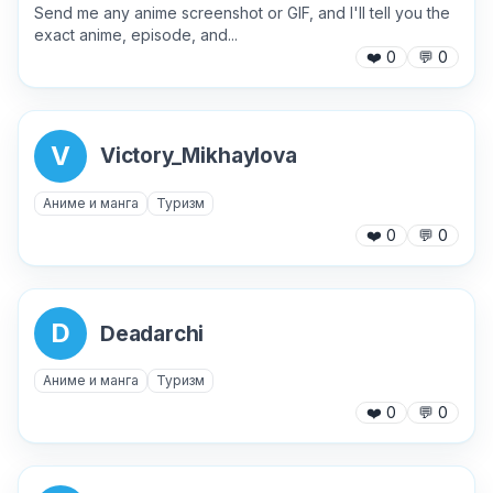
Send me any anime screenshot or GIF, and I'll tell you the
exact anime, episode, and...
❤️
0
💬
0
V
Victory_Mikhaylova
Аниме и манга
Туризм
❤️
0
💬
0
D
Deadarchi
Аниме и манга
Туризм
❤️
0
💬
0