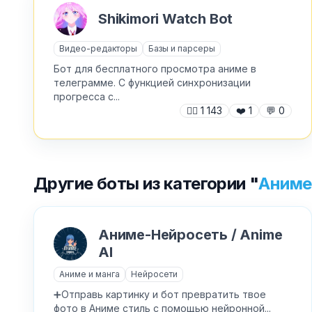
Shikimori Watch Bot
Видео-редакторы
Базы и парсеры
Бот для бесплатного просмотра аниме в
телеграмме. С функцией синхронизации
прогресса с...
🙍‍♂️
1 143
❤️
1
💬
0
Другие боты из категории "
Аниме
Аниме-Нейросеть / Anime
AI
Аниме и манга
Нейросети
➕Отправь картинку и бот превратить твое
фото в Аниме стиль с помощью нейронной...