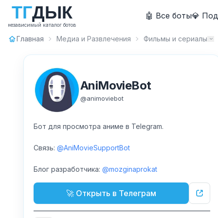
Т
Г
Д
Ы
К
🤖 Все боты
💎 По
независимый каталог ботов
Главная
Медиа и Развлечения
Фильмы и сериалы
AniMovieBot
@
animoviebot
Бот для просмотра аниме в Telegram.
Связь:
@AniMovieSupportBot
Блог разработчика:
@mozginaprokat
🚀 Открыть в Телеграм