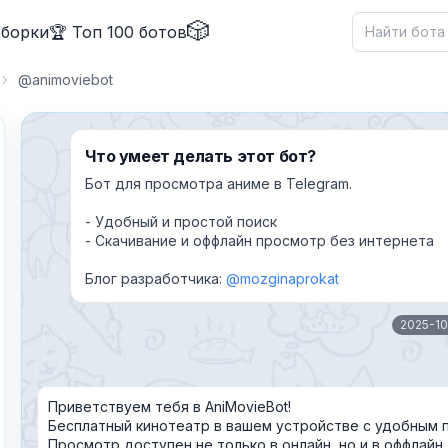
🎲
дборки
🏆 Топ 100 ботов
@animoviebot
Что умеет делать этот бот?
Бот для просмотра аниме в Telegram.
- Удобный и простой поиск
- Скачивание и оффлайн просмотр без интернета
Блог разработчика:
@mozginaprokat
✕
2025-1
Приветствуем тебя в AniMovieBot!
Бесплатный кинотеатр в вашем устройстве с удобным 
Просмотр доступен не только в онлайн, но и в оффлайн