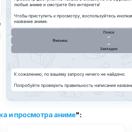
Причина жалобы
*
любые аниме и смотрите без интернета!
Чтобы приступить к просмотру, воспользуйтесь кнопка
название аниме.
я
Текст обращения (необязательно)
Пoиск
Фильмы
Закладки
Хочу получить ответ на email
К сожалению, по вашему запросу ничего не найдено.
Отправить
Попробуйте проверить правильность написания назван
ка и просмотра аниме
":