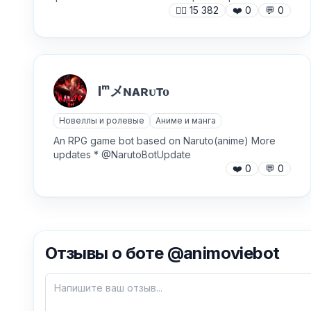
🙍‍♂️
15 382
❤️
0
💬
0
Iᵐメɴᴀʀᴜᴛᴏ
Новеллы и ролевые
Аниме и манга
An RPG game bot based on Naruto(anime) More
updates * @NarutoBotUpdate
❤️
0
💬
0
Отзывы о боте @animoviebot