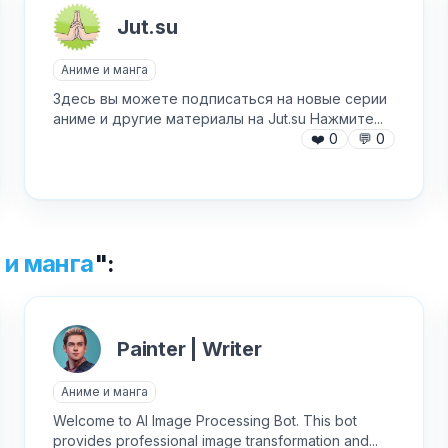
✕
Jut.su
Как добавить бота?
Аниме и манга
Здесь вы можете подписаться на новые серии
аниме и другие материалы на Jut.su Нажмите...
❤️
0
💬
0
AI Персонажи
Мини-игры
 и манга
":
AI аудио и голос
Модерация и антиспам
NFT и Telegram Подарки
Музыка
Painter | Writer
Telegram Stars
Настольные и
классические
Активности для чата
Аниме и манга
Нейросети
Welcome to AI Image Processing Bot. This bot
Аниме и манга
provides professional image transformation and...
Новеллы и ролевые