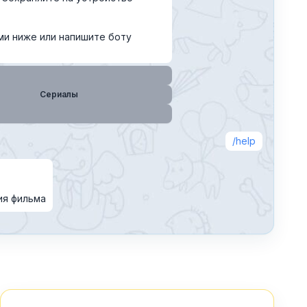
ми ниже или напишите боту
Сeриaлы
help
ия фильма