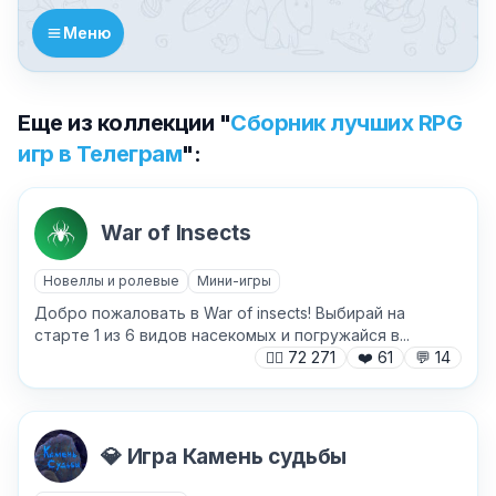
Меню
Еще из коллекции "
Сборник лучших RPG
игр в Телеграм
":
War of Insects
Новеллы и ролевые
Мини-игры
Добро пожаловать в War of insects! Выбирай на
старте 1 из 6 видов насекомых и погружайся в...
🙍‍♂️
72 271
❤️
61
💬
14
💎 Игра Камень судьбы