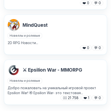
❤️
0
💬
0
MindQuest
Причина жалобы
*
Новеллы и ролевые
2D RPG Новости...
❤️
0
💬
0
Текст обращения (необязательно)
⚔️ Epsilion War - MMORPG
Новеллы и ролевые
Хочу получить ответ на email
Добро пожаловать на уникальный игровой проект
Epsilion War! 🏵 Epsilion War- это текстовая...
🙍‍♂️
21 758
❤️
1
💬
0
Отправить