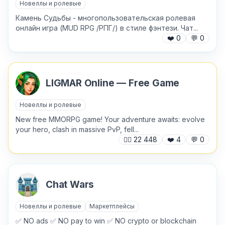
Новеллы и ролевые
Камень Судьбы - многопользовательская ролевая
онлайн игра (MUD RPG /РПГ/) в стиле фэнтези. Чат...
❤️
0
💬
0
LIGMAR Online — Free Game
Новеллы и ролевые
New free MMORPG game! Your adventure awaits: evolve
your hero, clash in massive PvP, fell...
🙍‍♂️
22 448
❤️
4
💬
0
Chat Wars
✕
Новеллы и ролевые
Маркетплейсы
✅ NO ads ✅ NO pay to win ✅ NO crypto or blockchain