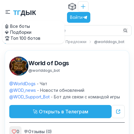
🎲
Т
Г
Д
Ы
К
Войти
🤖 Все боты
💎 Подборки
🏆 Топ 100 ботов
Общение и знакомства
Предложки
@worlddogs_bot
Главная
World of Dogs
@
worlddogs_bot
@WorldDogs
- Чат
@WOD_news
- Новости обновлений
@WOD_Support_Bot
- Бот для связи с командой игры
🚀 Открыть в Телеграм
0
💬
Отзывы (
0
)