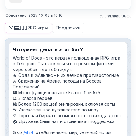
Обновлено:
2025-10-08
в
10:16
⚠ Пожаловаться
🏹🏰🧙🏻‍♂️
RPG игры
Предложки
Что умеет делать этот бот?
World of Dogs - это первая полноценная RPG-игра
в Telegram! Ты окажешься в огромном фэнтези-
мире собак, где тебя ждут:
🔥 Орда и ❄️Альянс - и их вечное противостояние
⚔️ Сражения на Арене, походы на Боссов
Подземелий
🏰 Многофункциональные Кланы, бои 5х5
🔮 3 класса героев
🛍 Более 1200 вещей экипировки, включая сеты
🐾 Увлекательное путешествие по миру
⚖️ Торговая биржа с возможностью вывода денег
🏠 Дружелюбный чат и отзывчивая поддержка
Жми
start
, чтобы попасть мир, который ты не