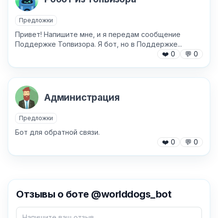
Предложки
Привет! Напишите мне, и я передам сообщение
Поддержке Топвизора. Я бот, но в Поддержке...
❤️
0
💬
0
Администрация
Предложки
Бот для обратной связи.
❤️
0
💬
0
✕
Отзывы о боте @worlddogs_bot
Как добавить бота?