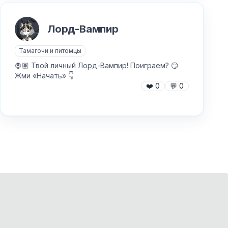
Лорд-Вампир
Тамагочи и питомцы
🧛🏽 Твой личный Лорд-Вампир! Поиграем? 😏
Жми «Начать» 👇
❤️
0
💬
0