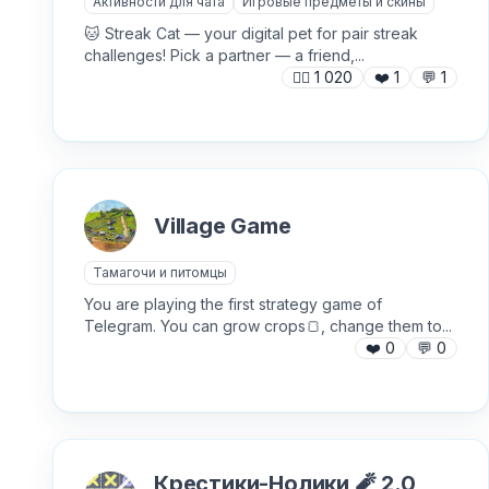
Активности для чата
Игровые предметы и скины
🐱 Streak Cat — your digital pet for pair streak
challenges! Pick a partner — a friend,...
🙍‍♂️
1 020
❤️
1
💬
1
Village Game
Тамагочи и питомцы
You are playing the first strategy game of
Telegram. You can grow crops🍞, change them to...
❤️
0
💬
0
Крестики-Нолики 🧨 2.0