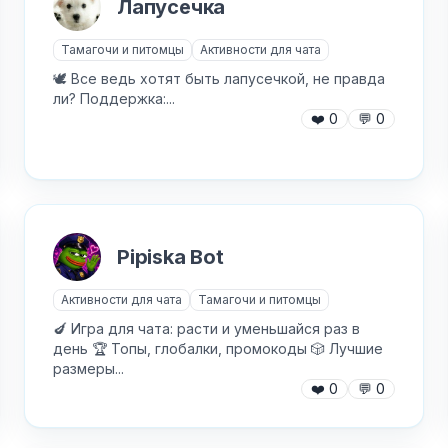
Лапусечка
Тамагочи и питомцы
Активности для чата
🕊 Все ведь хотят быть лапусечкой, не правда
ли? Поддержка:...
AI Персонажи
Мини-игры
❤️
0
💬
0
AI аудио и голос
Модерация и антиспам
NFT и Telegram Подарки
Музыка
Telegram Stars
Настольные и
классические
Pipiska Bot
Активности для чата
Нейросети
Аниме и манга
Активности для чата
Тамагочи и питомцы
Новеллы и ролевые
🍆 Игра для чата: расти и уменьшайся раз в
Авторизуйтесь, чтобы бесплатно
Анонимные вопросы
день 🏆 Топы, глобалки, промокоды 🎲 Лучшие
Войти через Telegram
добавить бота в каталог
Новости и блоги
размеры...
Базы и парсеры
❤️
0
💬
0
Обменники и биржи
Видео-редакторы
Питание