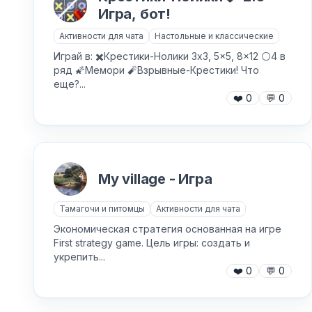
Игра, бот!
Активности для чата
Настольные и классические
Играй в: ✖️Крестики-Нолики 3x3, 5x5, 8x12 ⚪️4 в
ряд 🌠Мемори 🧨Взрывные-Крестики! Что
еще?...
❤️
0
💬
0
My village - Игра
Тамагочи и питомцы
Активности для чата
Экономическая стратегия основанная на игре
First strategy game. Цель игры: создать и
укрепить...
❤️
0
💬
0