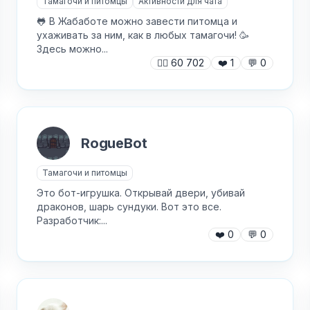
Тамагочи и питомцы
Активности для чата
🐸 В Жабаботе можно завести питомца и
ухаживать за ним, как в любых тамагочи! 🥳
Здесь можно...
🙍‍♂️
60 702
❤️
1
💬
0
RogueBot
Тамагочи и питомцы
Это бот-игрушка. Открывай двери, убивай
драконов, шарь сундуки. Вот это все.
Разработчик:...
✕
❤️
0
💬
0
Как добавить бота?