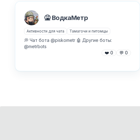
🤮 ВодкаМетр
Активности для чата
Тамагочи и питомцы
💭 Чат бота @piskometr 🤖 Другие боты:
@metrbots
❤️
0
💬
0