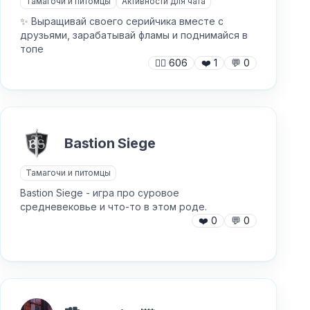
Тамагочи и питомцы
Активности для чата
✨️ Выращивай своего серийчика вместе с
друзьями, зарабатывай фламы и поднимайся в
топе
🙍‍♂️
606
❤️
1
💬
0
Bastion Siege
Тамагочи и питомцы
Bastion Siege - игра про суровое
средневековье и что-то в этом роде.
❤️
0
💬
0