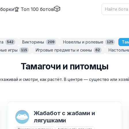
🎲
дборки
🏆 Топ 100 ботов
та
Викторины
Новеллы и ролевые
Та
542
209
125
ные игры
Игровые предметы и скины
Настольн
115
62
Тамагочи и питомцы
ухаживай и смотри, как растёт. В центре — существо или хозя
Жабабот с жабами и
лягушками