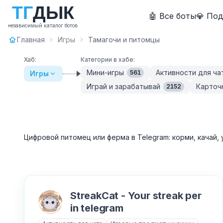
Т
Г
Д
Ы
К
🤖 Все боты
💎 По
независимый каталог ботов
Главная
Игры
Тамагочи и питомцы
Хаб:
Категории в хабе:
Мини-игры
Активности для ча
561
Игры
Играй и зарабатывай
Карточ
2152
Цифровой питомец или ферма в Telegram: корми, качай, 
StreakCat - Your streak per
in telegram