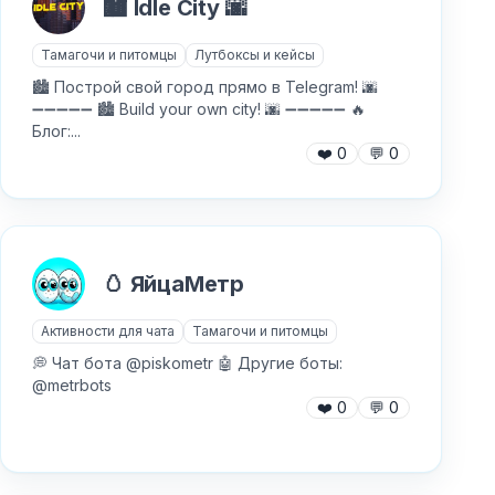
🏙 Idle City 🌆
Тамагочи и питомцы
Лутбоксы и кейсы
🏙 Построй свой город прямо в Telegram! 🌆
➖➖➖➖➖ 🏙 Build your own city! 🌆 ➖➖➖➖➖ 🔥
Блог:...
❤️
0
💬
0
🥚 ЯйцаМетр
Активности для чата
Тамагочи и питомцы
💭 Чат бота @piskometr 🤖 Другие боты:
@metrbots
❤️
0
💬
0