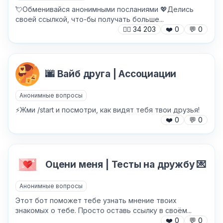
💘Обменивайся анонимными посланиями 💖Делись
своей ссылкой, что-бы получать больше...
🙍‍♂️
34 203
❤️
0
💬
0
🌆 Вайб друга | Ассоциации
Анонимные вопросы
⚡️Жми /start и посмотри, как видят тебя твои друзья!
❤️
0
💬
0
Оцени меня | Тесты на дружбу 💌
Анонимные вопросы
Этот бот поможет тебе узнать мнение твоих
знакомых о тебе. Просто оставь ссылку в своём...
❤️
0
💬
0