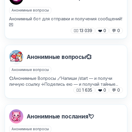
Анонимные вопросы
Анонимный бот для отправки и получения сообщений!
💌
🙍‍♂️
13 039
❤️
0
💬
0
Анонимные вопросы💞
Анонимные вопросы
💞Анонимные Вопросы 🔗Напиши /start — и получи
личную ссылку ➗Поделись ею — и получай тайные...
🙍‍♂️
1 635
❤️
0
💬
0
Анонимные послания💘
Анонимные вопросы