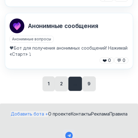
Анонимные сообщения
✕
Анонимные вопросы
Как добавить бота?
🖤Бот для получения анонимных сообщений! Нажимай
«Старт» ⤵️
❤️
0
💬
0
1
2
...
9
AI Персонажи
Мини-игры
AI аудио и голос
Модерация и
Добавить бота +
О проекте
Контакты
Реклама
Правила
антиспам
NFT и Telegram
Подарки
Музыка