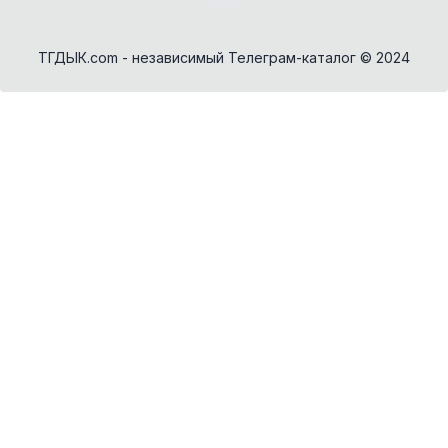
✕
Как добавить бота?
ТГДЫК.com - независимый Телеграм-каталог © 2024
AI Персонажи
Мини-игры
AI аудио и голос
Модерация и
антиспам
NFT и Telegram
Подарки
Музыка
Telegram Stars
Настольные и
классические
Активности для
чата
Нейросети