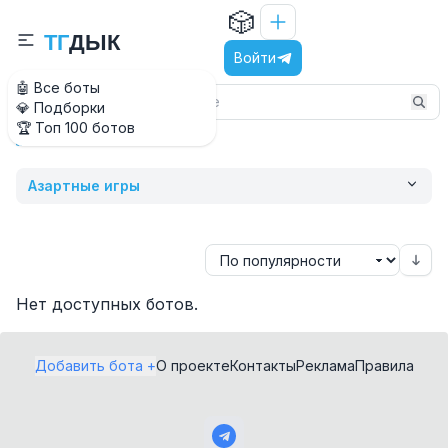
🎲
Т
Г
Д
Ы
К
Войти
🤖 Все боты
💎 Подборки
🏆 Топ 100 ботов
Photo
Главная
Азартные игры
Нет доступных ботов.
Добавить бота +
О проекте
Контакты
Реклама
Правила