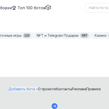
🎲
дборки
🏆 Топ 100 ботов
точные игры
NFT и Telegram Подарки
Казино
115
387
✕
Добавить бота +
О проекте
Контакты
Реклама
Правила
Как добавить бота?