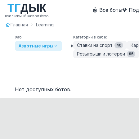
Т
Г
Д
Ы
К
🤖 Все боты
💎 По
независимый каталог ботов
Главная
Learning
Хаб:
Категории в хабе:
Ставки на спорт
Кар
40
Азартные игры
Розыгрыши и лотереи
95
Нет доступных ботов.