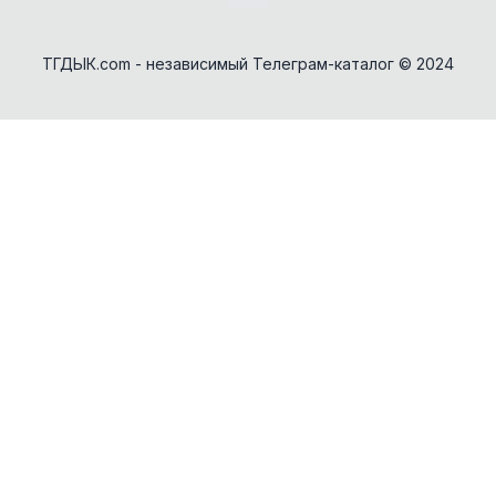
ТГДЫК.com - независимый Телеграм-каталог © 2024
AI Персонажи
Мини-игры
AI аудио и голос
Модерация и антиспам
NFT и Telegram Подарки
Музыка
Telegram Stars
Настольные и
классические
Активности для чата
Нейросети
Аниме и манга
Новеллы и ролевые
Авторизуйтесь, чтобы бесплатно
Анонимные вопросы
Войти через Telegram
добавить бота в каталог
Новости и блоги
Базы и парсеры
Обменники и биржи
Видео-редакторы
Питание