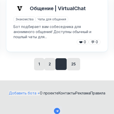
Покупки
Общение | VirtualChat
Генераторы
изображений
Пополнение сервисов
Знакомства
Чаты для общения
Генерация видео
Предложки
Бот подбирает вам собеседника для
анонимного общения! Доступны обычный и
Домашняя работа и ГДЗ
Программирование
пошлый чаты для...
❤️
0
💬
0
Замена лиц
Психология и эзотерика
Здоровье
Работа и вакансии
1
2
...
25
Знакомства
Рабочее
Играй и зарабатывай
Редакторы изображений
Игровые предметы и
Реклама и SMM
скины
Добавить бота +
О проекте
Контакты
Реклама
Правила
Розыгрыши и лотереи
Изучение языков
Скачивалки
Инструменты