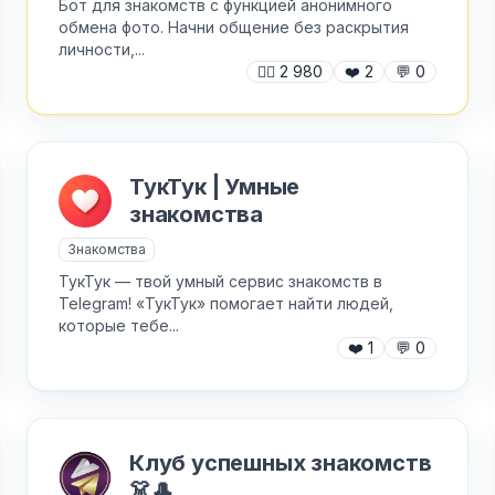
Бот для знакомств с функцией анонимного
обмена фото. Начни общение без раскрытия
личности,...
🙍‍♂️
2 980
❤️
2
💬
0
ТукТук | Умные
знакомства
Знакомства
ТукТук — твой умный сервис знакомств в
Telegram! «ТукТук» помогает найти людей,
которые тебе...
❤️
1
💬
0
✕
Как добавить бота?
Клуб успешных знакомств
👗🎩