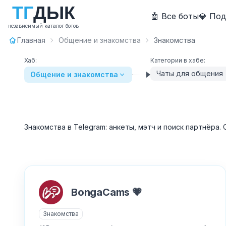
Т
Г
Д
Ы
К
🤖 Все боты
💎 По
независимый каталог ботов
Главная
Общение и знакомства
Знакомства
Хаб:
Категории в хабе:
Чаты для общения
Общение и знакомства
Знакомства в Telegram: анкеты, мэтч и поиск партнёра
BongaCams 💗
Знакомства