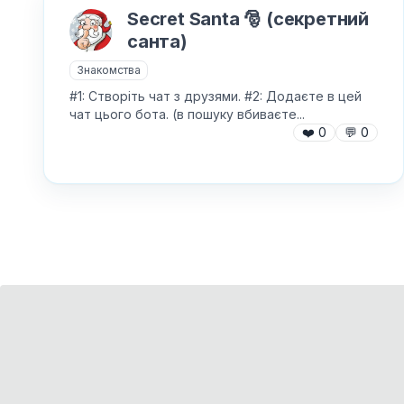
Secret Santa 🎅 (секретний
санта)
Знакомства
#1: Створіть чат з друзями. #2: Додаєте в цей
чат цього бота. (в пошуку вбиваєте...
❤️
0
💬
0