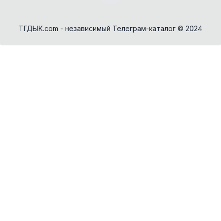
✕
Как добавить бота?
ТГДЫК.com - независимый Телеграм-каталог © 2024
AI Персонажи
Мини-игры
AI аудио и голос
Модерация и
антиспам
NFT и Telegram
Подарки
Музыка
Telegram Stars
Настольные и
классические
Активности для
чата
Нейросети