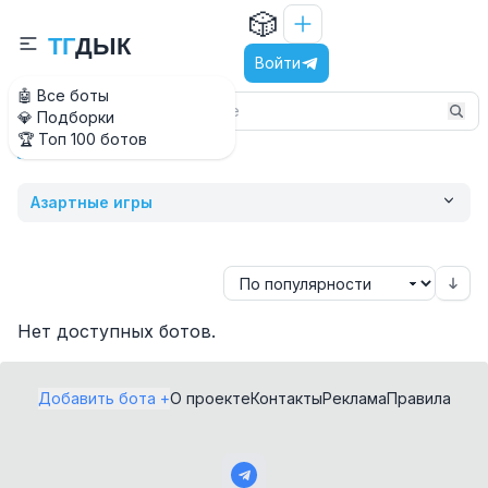
🎲
Т
Г
Д
Ы
К
Войти
🤖 Все боты
💎 Подборки
🏆 Топ 100 ботов
Ai
Главная
Азартные игры
Нет доступных ботов.
Добавить бота +
О проекте
Контакты
Реклама
Правила