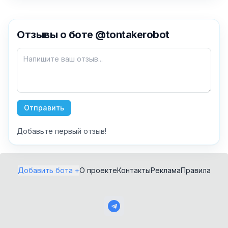
✕
Отзывы о боте @tontakerobot
Как добавить бота?
Отправить
Добавьте первый отзыв!
AI Персонажи
Мини-игры
AI аудио и голос
Модерация и
Добавить бота +
О проекте
Контакты
Реклама
Правила
антиспам
NFT и Telegram
Подарки
Музыка
Telegram Stars
Настольные и
классические