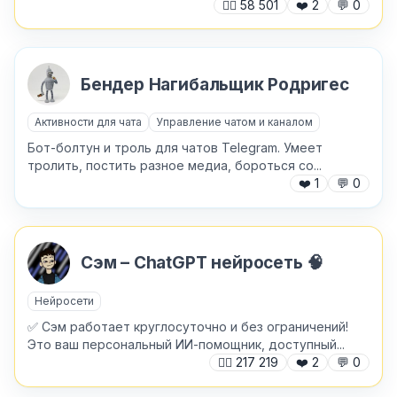
🙍‍♂️
58 501
❤️
2
💬
0
Бендер Нагибальщик Родригес
Хочу получить ответ на email
Активности для чата
Управление чатом и каналом
Бот-болтун и троль для чатов Telegram. Умеет
Отправить
тролить, постить разное медиа, бороться со...
❤️
1
💬
0
Сэм – ChatGPT нейросеть 🧠
Нейросети
✅ Сэм работает круглосуточно и без ограничений!
Это ваш персональный ИИ-помощник, доступный...
🙍‍♂️
217 219
❤️
2
💬
0