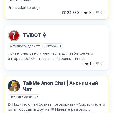
AI Персонажи
Press /start to begin
🙍‍♂️
24 830
❤️
9
💬
0
TVIBOT 🤖
✕
Активности для чата
Викторины
Привет, человек! У меня есть для тебя кое-что
интересное! 😉 - тесты - викторины - inline...
❤️
1
💬
0
TalkMe Anon Chat | Анонимный
Причина жалобы
*
Чат
Чаты для общения
📝 Пишите, о чём хотите поговорить 👀 Смотрите, что
хотят обсудить другие 💬 Начните разговор...
Текст обращения (необязательно)