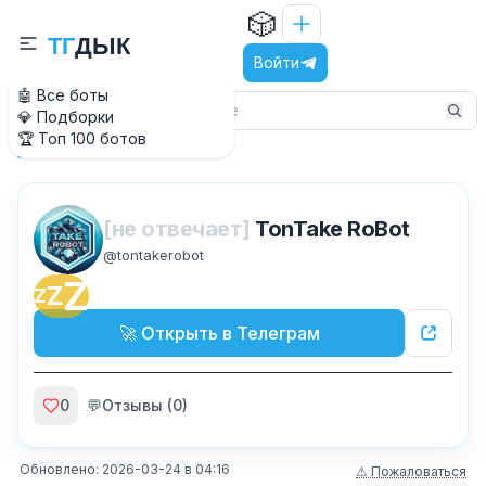
🎲
Т
Г
Д
Ы
К
Войти
🤖 Все боты
💎 Подборки
🏆 Топ 100 ботов
@TonTakeRoBot
Главная
[не отвечает]
TonTake RoBot
@
tontakerobot
Z
Z
Z
🚀 Открыть в Телеграм
0
💬
Отзывы (
0
)
Обновлено:
2026-03-24
в
04:16
⚠ Пожаловаться