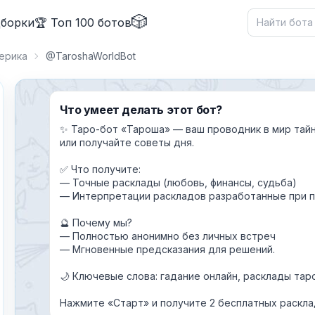
🎲
дборки
🏆 Топ 100 ботов
терика
@TaroshaWorldBot
Что умеет делать этот бот?
✨ Таро-бот «Тароша» — ваш проводник в мир тайн!
или получайте советы дня.
✅ Что получите:
— Точные расклады (любовь, финансы, судьба)
✕
— Интерпретации раскладов разработанные при 
🔮 Почему мы?
— Полностью анонимно без личных встреч
— Мгновенные предсказания для решений.
🌙 Ключевые слова: гадание онлайн, расклады тар
Причина жалобы
*
Нажмите «Старт» и получите 2 бесплатных расклад