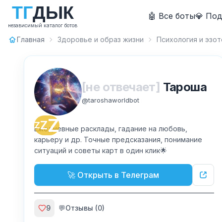
Т
Г
Д
Ы
К
🤖 Все боты
💎 По
независимый каталог ботов
Главная
Здоровье и образ жизни
Психология и эзо
[не отвечает]
Тароша
@
taroshaworldbot
Z
Z
Z
Ежедневные расклады, гадание на любовь,
карьеру и др. Точные предсказания, понимание
ситуаций и советы карт в один клик🌟
🚀 Открыть в Телеграм
9
💬
Отзывы (
0
)