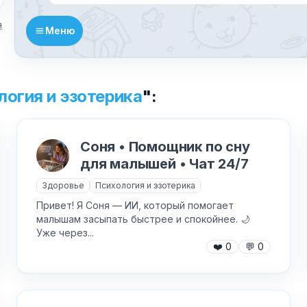
я
Меню
Текст обращения (необязательно)
логия и эзотерика
":
Хочу получить ответ на email
✕
Соня • Помощник по сну
Отправить
для малышей • Чат 24/7
Как добавить бота?
Здоровье
Психология и эзотерика
Привет! Я Соня — ИИ, который помогает
малышам засыпать быстрее и спокойнее. 🌙
Уже через...
❤️
0
💬
0
AI Персонажи
Мини-игры