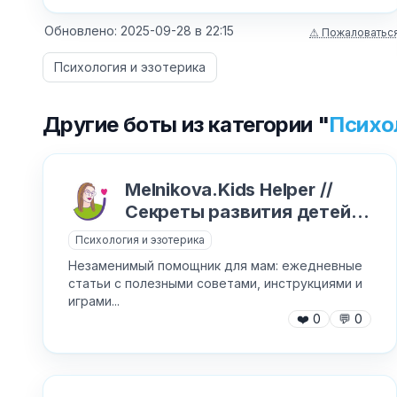
Обновлено:
2025-09-28
в
22:15
⚠ Пожаловатьс
Психология и эзотерика
Другие боты из категории "
Психо
Melnikova.Kids Helper //
Секреты развития детей
от 0 до 6 лет
Психология и эзотерика
Незаменимый помощник для мам: ежедневные
статьи с полезными советами, инструкциями и
играми...
❤️
0
💬
0