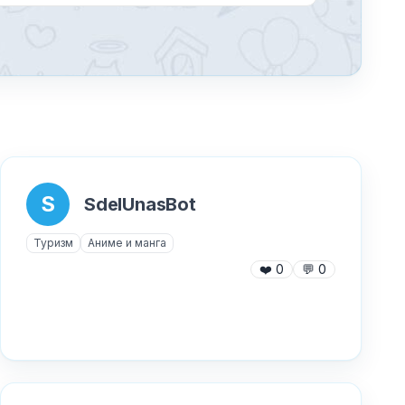
S
SdelUnasBot
Туризм
Аниме и манга
❤️
0
💬
0