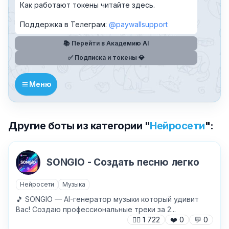
Как работают токены читайте здесь.
Поддержка в Телеграм:
@paywallsupport
📚 Перейти в Академию AI
✅ Подписка и токены 💎
Меню
✕
Другие боты из категории "
Нейросети
":
SONGIO - Создать песню легко
Нейросети
Музыка
🎵 SONGIO — AI-генератор музыки который удивит
Вас! Создаю профессиональные треки за 2...
🙍‍♂️
1 722
❤️
0
💬
0
Причина жалобы
*