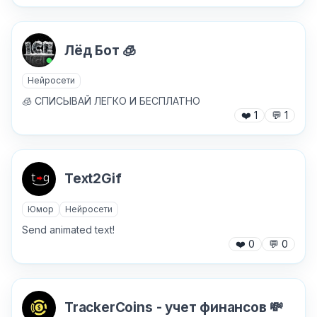
Лёд Бот 🧊
Текст обращения (необязательно)
Нейросети
🧊 СПИСЫВАЙ ЛЕГКО И БЕСПЛАТНО
❤️
1
💬
1
Хочу получить ответ на email
Text2Gif
Отправить
Юмор
Нейросети
Send animated text!
❤️
0
💬
0
TrackerCoins - учет финансов 💸