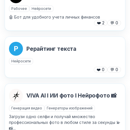
Рабочее
Нейросети
🤖 Бот для удобного учета личных финансов
❤️
2
💬
0
Р
Рерайтинг текста
Нейросети
❤️
0
💬
0
VIVA AI I ИИ фото I Нейрофото 📸
Генерация видео
Генераторы изображений
Загрузи одно селфи и получай множество
профессиональных фото в любом стиле за секунды 💫
📸...