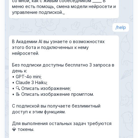
со мной, как с живым собеседником _____ В
меню есть помощь, смена модели нейросети и
управление подпиской._
help
В Академии AI вы узнаете о возможностях
этого бота и подключенных к нему
нейросетей.
Без подписки доступны бесплатно 3 запроса в
день к:
• GPT-4o mini;
• Claude 3 Haiku;
• 🔍 Описать изображение;
• 📝 Описать изображение промптом.
С подпиской вы получаете безлимитный
доступ к этим функциям.
Для выполнения остальных задач требуются
💎 токены.