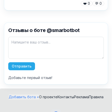
❤️
0
💬
0
✕
Отзывы о боте @smarbotbot
Как добавить бота?
Отправить
Добавьте первый отзыв!
AI Персонажи
Мини-игры
AI аудио и голос
Модерация и
Добавить бота +
О проекте
Контакты
Реклама
Правила
антиспам
NFT и Telegram
Подарки
Музыка