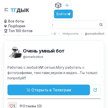
🎲
Т
Г
Д
Ы
К
Войти
🤖 Все боты
💎 Подборки
🏆 Топ 100 ботов
Искусственный интеллект - AI
Нейросети
@smarbotbot
Главная
Очень умный бот
@
smarbotbot
Работаю с любой ИИ сетью.Могу работать с
фотографиями, текстами,звуком и видео....Ты только
попробуй!!!
🚀 Открыть в Телеграм
1
💬
Отзывы (
0
)