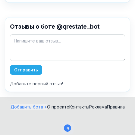
✕
Отзывы о боте @qrestate_bot
Как добавить бота?
Отправить
Добавьте первый отзыв!
AI Персонажи
Мини-игры
AI аудио и голос
Модерация и
Добавить бота +
О проекте
Контакты
Реклама
Правила
антиспам
NFT и Telegram
Подарки
Музыка
Telegram Stars
Настольные и