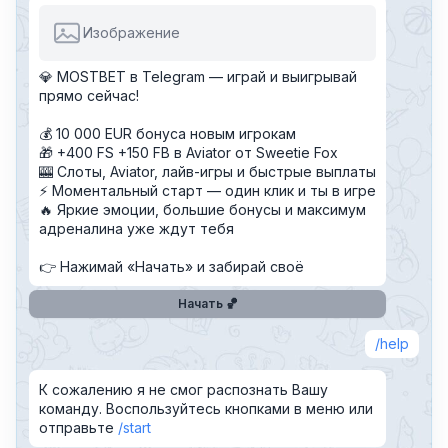
Изображение
💎 MOSTBET в Telegram — играй и выигрывай
прямо сейчас!
💰 10 000 EUR бонуса новым игрокам
🎁 +400 FS +150 FB в Aviator от Sweetie Fox
🎰 Слоты, Aviator, лайв-игры и быстрые выплаты
⚡️ Моментальный старт — один клик и ты в игре
🔥 Яркие эмоции, большие бонусы и максимум
адреналина уже ждут тебя
👉 Нажимай «Начать» и забирай своё
Начать 🏀
help
К сожалению я не смог распознать Вашу
команду. Воспользуйтесь кнопками в меню или
отправьте
start