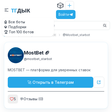
🎲
Т
Г
Д
Ы
К
Войти
🤖 Все боты
💎 Подборки
🏆 Топ 100 ботов
Азартные игры
Казино
@Mostbet_starbot
Главная
MostBet 🏈
@
mostbet_starbot
MOSTBET — платформа для уверенных ставок
🚀 Открыть в Телеграм
5
💬
Отзывы (
0
)