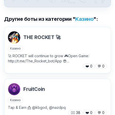
Другие боты из категории "
Казино
":
✕
THE ROCKET 🚀
Казино
🚀 ROCKET will continue to grow 🎮Open Game:
http://t.me/The_Rocket_bot/App 😎...
❤️
0
💬
0
Причина жалобы
*
FruitCoin
Казино
Tap & Earn 📩 @kbgod, @nazdpq
Текст обращения (необязательно)
🙍‍♂️
38
❤️
0
💬
0