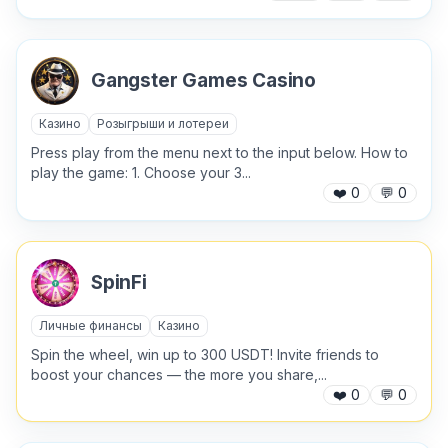
Gangster Games Casino
Хочу получить ответ на email
Казино
Розыгрыши и лотереи
Press play from the menu next to the input below. How to
Отправить
play the game: 1. Choose your 3...
❤️
0
💬
0
SpinFi
Личные финансы
Казино
Spin the wheel, win up to 300 USDT! Invite friends to
boost your chances — the more you share,...
❤️
0
💬
0