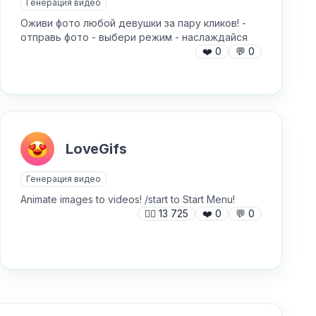
Генерация видео
Оживи фото любой девушки за пару кликов! -
отправь фото - выбери режим - наслаждайся
❤️
0
💬
0
LoveGifs
Генерация видео
Animate images to videos! /start to Start Menu!
🙍‍♂️
13 725
❤️
0
💬
0