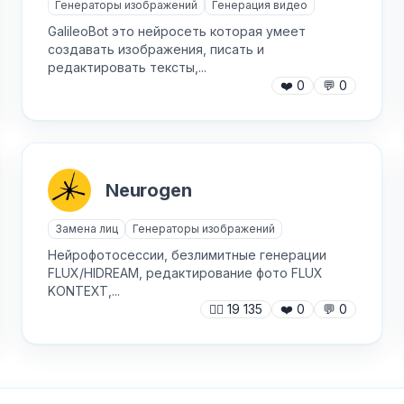
Генераторы изображений
Генерация видео
GalileoBot это нейросеть которая умеет
создавать изображения, писать и
AI Персонажи
Мини-игры
редактировать тексты,...
❤️
0
💬
0
AI аудио и голос
Модерация и антиспам
NFT и Telegram Подарки
Музыка
Telegram Stars
Настольные и
классические
Neurogen
Активности для чата
Нейросети
Замена лиц
Генераторы изображений
Аниме и манга
Новеллы и ролевые
Нейрофотосессии, безлимитные генерации
✕
Авторизуйтесь, чтобы бесплатно
Анонимные вопросы
FLUX/HIDREAM, редактирование фото FLUX
Войти через Telegram
добавить бота в каталог
Новости и блоги
KONTEXT,...
Базы и парсеры
🙍‍♂️
19 135
❤️
0
💬
0
Обменники и биржи
Видео-редакторы
Питание
Викторины
Покупки