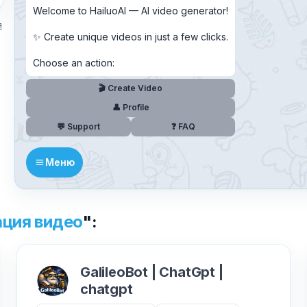
Welcome to HailuoAI — AI video generator!
я
✨ Create unique videos in just a few clicks.
Текст обращения (необязательно)
Choose an action:
🎬 Create Video
👤 Profile
Хочу получить ответ на email
💬 Support
❓ FAQ
Отправить
Меню
✕
ация видео
":
Как добавить бота?
GalileoBot | ChatGpt |
chatgpt