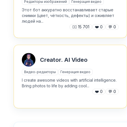
Редакторы изображений
Генерация видео
Этот бот аккуратно восстанавливает старые
снимки (цвет, чёткость, дефекты) и оживляет
людей на...
🙍‍♂️
15 701
❤️
0
💬
0
Creator. AI Video
Видео-редакторы
Генерация видео
I create awesome videos with artificial intelligence.
Bring photos to life by adding cool...
❤️
0
💬
0