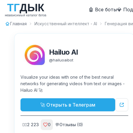
Т
Г
Д
Ы
К
🤖 Все боты
💎 По
независимый каталог ботов
Главная
Искусственный интеллект - AI
Генерация в
Hailuo AI
@
hailuoaibot
Visualize your ideas with one of the best neural
networks for generating videos from text or images -
Hailuo AI 🚀
🚀 Открыть в Телеграм
🙍‍♂️
2 223
0
💬
Отзывы (
0
)