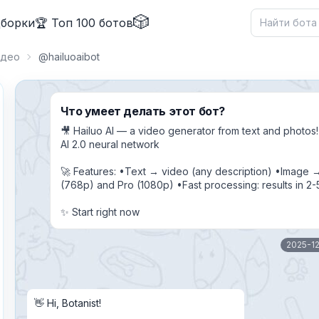
🎲
дборки
🏆 Топ 100 ботов
идео
@hailuoaibot
Что умеет делать этот бот?
🎥 Hailuo AI — a video generator from text and photos
AI 2.0 neural network
🚀 Features: •Text → video (any description) •Image →
(768p) and Pro (1080p) •Fast processing: results in 2-
✕
✨ Start right now
2025-12
Причина жалобы
*
👋 Hi, Botanist!