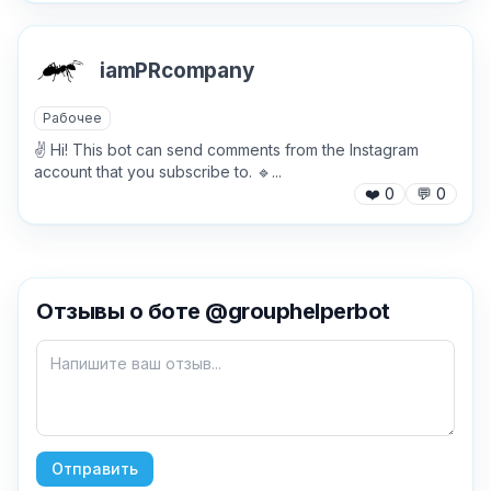
iamPRcompany
Рабочее
✌️ Hi! This bot can send comments from the Instagram
account that you subscribe to. 🔹...
❤️
0
💬
0
✕
Отзывы о боте @grouphelperbot
Как добавить бота?
Отправить