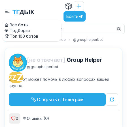
🎲
Т
Г
Д
Ы
К
Войти
🤖 Все боты
💎 Подборки
🏆 Топ 100 ботов
Работа и бизнес
Рабочее
@grouphelperbot
Главная
[не отвечает]
Group Helper
@
grouphelperbot
Z
Z
Z
Этот бот может помочь в любых вопросах вашей
группе.
🚀 Открыть в Телеграм
0
💬
Отзывы (
0
)