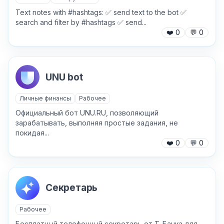
Text notes with #hashtags: ✅ send text to the bot ✅
search and filter by #hashtags ✅ send...
❤️
0
💬
0
UNU bot
Личные финансы
Рабочее
Официальный бот UNU.RU, позволяющий
зарабатывать, выполняя простые задания, не
покидая...
❤️
0
💬
0
✕
Секретарь
Рабочее
Бесплатный телефонный секретарь от Т-Банка для