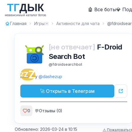
Т
Г
Д
Ы
К
🤖 Все боты
💎 По
независимый каталог ботов
Главная
Игры
Активности для чата
@fdroidsear
[не отвечает]
F-Droid
Search Bot
@
fdroidsearchbot
Z
Z
Z
made by
@dashezup
🚀 Открыть в Телеграм
0
💬
Отзывы (
0
)
Обновлено:
2026-03-24
в
10:15
⚠ Пожаловатьс