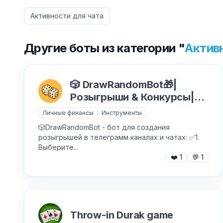
Активности для чата
Другие боты из категории "
Актив
🎲 DrawRandomBot🎁|
Розыгрыши & Конкурсы|
[Рандомайзер]
Личные финансы
Инструменты
🎲DrawRandomBot - бот для создания
розыгрышей в телеграмм каналах и чатах: ✅1.
Выберите...
❤️
1
💬
1
Throw-in Durak game