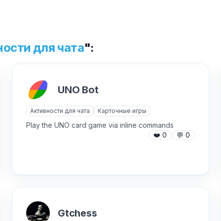
Текст обращения (необязательно)
ности для чата
":
Хочу получить ответ на email
✕
UNO Bot
Отправить
Как добавить бота?
Активности для чата
Карточные игры
Play the UNO card game via inline commands
❤️
0
💬
0
AI Персонажи
Мини-игры
Gtchess
AI аудио и голос
Модерация и антиспам