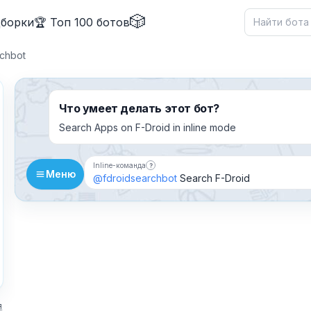
🎲
дборки
🏆 Топ 100 ботов
chbot
Что умеет делать этот бот?
Search Apps on F-Droid in inline mode
✕
Inline-команда
?
Бот можно добавить в чат и вызывать
Меню
@fdroidsearchbot
Search F-Droid
Причина жалобы
*
я