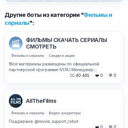
Другие боты из категории "
Фильмы и
сериалы
":
ФИЛЬМЫ СКАЧАТЬ СЕРИАЛЫ
СМОТРЕТЬ
Фильмы и сериалы
Скидки и акции
❗️Все материалы размещены по официальной
партнёрской программе IVI.RU Менеджер:...
🙍‍♂️
40 465
❤️
0
💬
0
AllTheFilms
✕
Фильмы и сериалы
Видео-редакторы
Поддержка: @movie_support_robot
❤️
0
💬
0