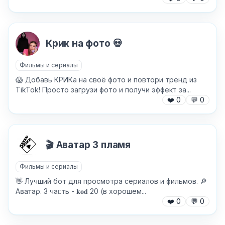
Крик на фото 💀
Причина жалобы
*
Фильмы и сериалы
😱 Добавь КРИКа на своё фото и повтори тренд из
TikTok! Просто загрузи фото и получи эффект за...
❤️
0
💬
0
Текст обращения (необязательно)
🎬 Аватар 3 пламя
Хочу получить ответ на email
Фильмы и сериалы
👋 Лучший бот для просмотра сериалов и фильмов. 🔎
Аʙаᴛаρ. 3 чаᥴᴛь - 𝐤𝐨𝐝 20 (в хорошем...
Отправить
❤️
0
💬
0