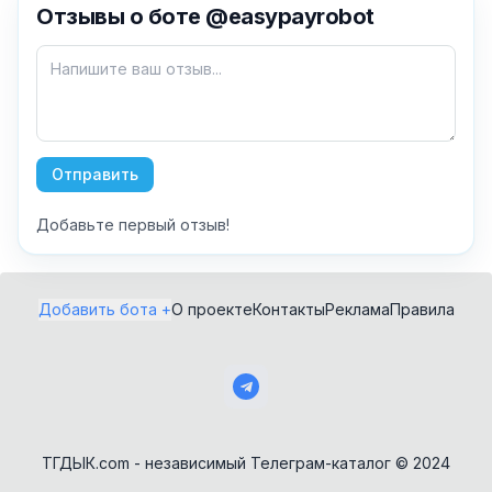
✕
Отзывы о боте @easypayrobot
Как добавить бота?
Отправить
Добавьте первый отзыв!
AI Персонажи
Мини-игры
AI аудио и голос
Модерация и
Добавить бота +
О проекте
Контакты
Реклама
Правила
антиспам
NFT и Telegram
Подарки
Музыка
Telegram Stars
Настольные и
классические
Активности для
чата
Нейросети
ТГДЫК.com - независимый Телеграм-каталог © 2024