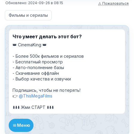
Обновлено:
2024-09-26
в
08:15
⚠ Пожаловаться
Фильмы и сериалы
Что умеет делать этот бот?
👑 CinemaKing 👑
- Более 500к фильмов и сериалов
- Бесплатный просмотр
- Авто-пополнение базы
- Скачивание оффлайн
- Выбор качества и озвучки
Подпишись, чтобы не потерять!
👉
@ThisMegaFilms
⬇️⬇️⬇️ Жми СТАРТ ⬇️⬇️⬇️
Меню