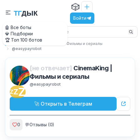
🎲
Т
Г
Д
Ы
К
Войти
🤖 Все боты
💎 Подборки
🏆 Топ 100 ботов
Медиа и Развлечения
Фильмы и сериалы
Главная
@easypayrobot
[не отвечает]
CinemaKing |
Фильмы и сериалы
@
easypayrobot
Z
Z
Z
🚀 Открыть в Телеграм
0
💬
Отзывы (
0
)