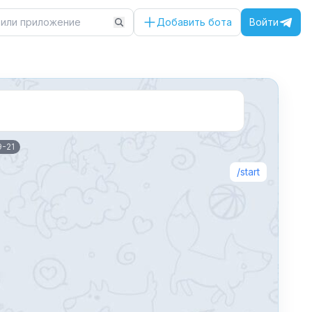
Добавить бота
Войти
9-21
start