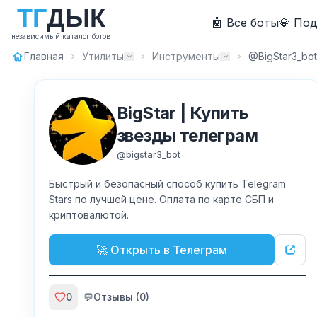
Т
Г
Д
Ы
К
🤖 Все боты
💎 По
независимый каталог ботов
Главная
Утилиты
Инструменты
@BigStar3_bot
BigStar | Купить
звезды телеграм
@
bigstar3_bot
Быстрый и безопасный способ купить Telegram
Stars по лучшей цене. Оплата по карте СБП и
криптовалютой.
🚀 Открыть в Телеграм
0
💬
Отзывы (
0
)