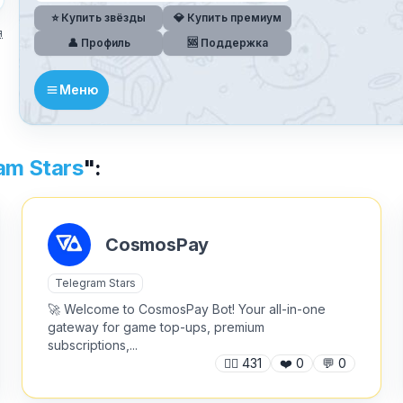
⭐ Купить звёзды
💎 Купить премиум
я
👤 Профиль
🆘 Поддержка
Текст обращения (необязательно)
Меню
Хочу получить ответ на email
am Stars
":
✕
Отправить
Как добавить бота?
CosmosPay
Telegram Stars
🚀 Welcome to CosmosPay Bot! Your all-in-one
gateway for game top-ups, premium
subscriptions,...
🙍‍♂️
431
❤️
0
💬
0
AI Персонажи
Мини-игры