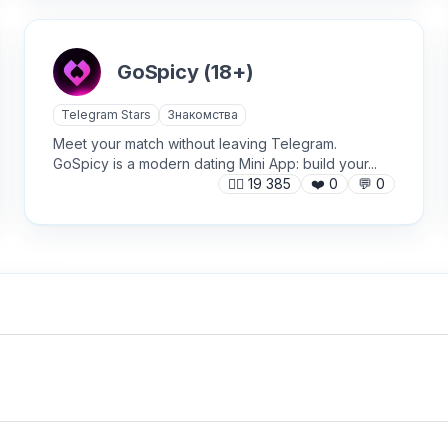
AI аудио и голос
Модерация и антиспам
NFT и Telegram Подарки
Музыка
GoSpicy (18+)
Telegram Stars
Настольные и
Telegram Stars
Знакомства
классические
Активности для чата
Meet your match without leaving Telegram.
Нейросети
GoSpicy is a modern dating Mini App: build your...
Аниме и манга
🙍‍♂️
19 385
❤️
0
💬
0
Новеллы и ролевые
✕
Авторизуйтесь, чтобы бесплатно
Анонимные вопросы
Войти через Telegram
добавить бота в каталог
Новости и блоги
Базы и парсеры
Обменники и биржи
Видео-редакторы
Питание
Викторины
Покупки
Генераторы
изображений
Пополнение сервисов
Телеграм
ВКонтакте
X (Twitter)
Генерация видео
Предложки