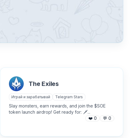
The Exiles
Играй и зарабатывай
Telegram Stars
Slay monsters, earn rewards, and join the $SOE
token launch airdrop! Get ready for: 🗡...
❤️
0
💬
0