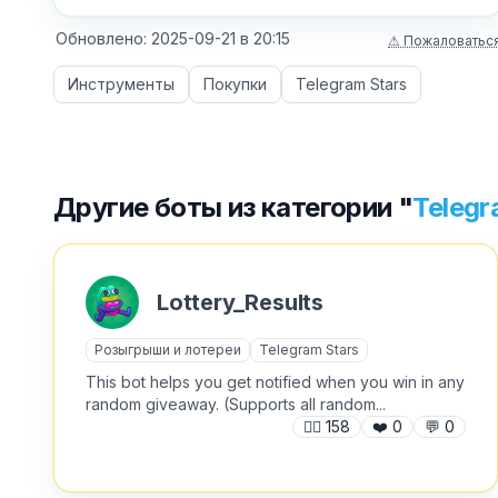
Обновлено:
2025-09-21
в
20:15
⚠ Пожаловатьс
Инструменты
Покупки
Telegram Stars
Другие боты из категории "
Telegr
Lottery_Results
Розыгрыши и лотереи
Telegram Stars
This bot helps you get notified when you win in any
random giveaway. (Supports all random...
🙍‍♂️
158
❤️
0
💬
0