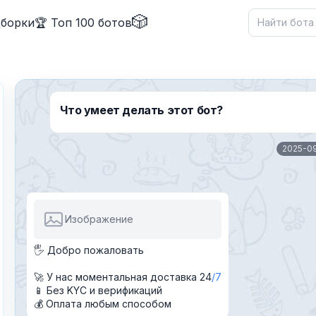
🎲
дборки
🏆 Топ 100 ботов
Что умеет делать этот бот?
2025-0
✕
Изображение
🖐 Добро пожаловать
🚀 У нас моментальная доставка 24
7
Причина жалобы
*
📱 Без KYC и верификаций
💰 Оплата любым способом