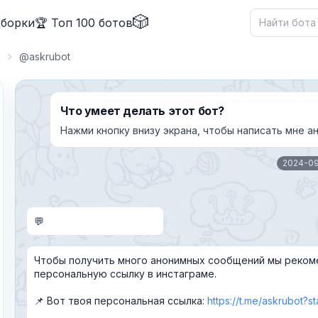
🎲
дборки
🏆 Топ 100 ботов
ы
@askrubot
Что умеет делать этот бот?
Нажми кнопку внизу экрана, чтобы написать мне 
2024-0
✕
💬
Чтобы получить много анонимных сообщений мы реком
персональную ссылку в инстаграме.
📌 Вот твоя персональная ссылка:
https://t.me/askrubot?
Причина жалобы
*