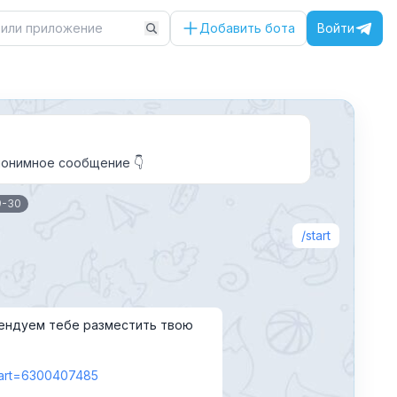
Добавить бота
Войти
анонимное сообщение 👇
9-30
start
ендуем тебе разместить твою
start=6300407485