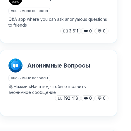
Анонимные вопросы
Q&A app where you can ask anonymous questions
to friends
🙍‍♂️
3 611
❤️
0
💬
0
Анонимные Вопросы
Анонимные вопросы
🚀 Нажми «Начать», чтобы отправить
анонимное сообщение
🙍‍♂️
192 418
❤️
0
💬
0