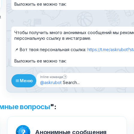
Выложить ее можно так:
я
Текст обращения (необязательно)
Чтобы получить много анонимных сообщений мы реком
персональную ссылку в инстаграме.
📌 Вот твоя персональная ссылка:
https://t.me/askrubot?
Хочу получить ответ на email
Выложить ее можно так:
Отправить
Inline-команда
?
Бот можно добавить в чат и вызывать
Меню
@askrubot
Search...
✕
Как добавить бота?
мные вопросы
":
Анонимные сообщения