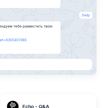
help
ендуем тебе разместить твою
start=6300407485
 по имени, добавляя команду через пробел
Echo - Q&A