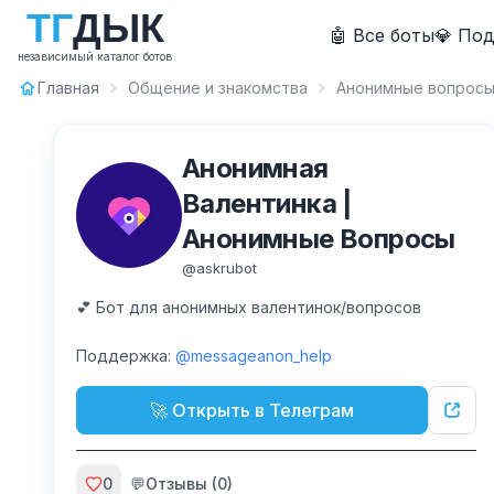
Т
Г
Д
Ы
К
🤖 Все боты
💎 По
независимый каталог ботов
Главная
Общение и знакомства
Анонимные вопрос
Анонимная
Валентинка |
Анонимные Вопросы
@
askrubot
💕 Бот для анонимных валентинок/вопросов
Поддержка:
@messageanon_help
🚀 Открыть в Телеграм
0
💬
Отзывы (
0
)