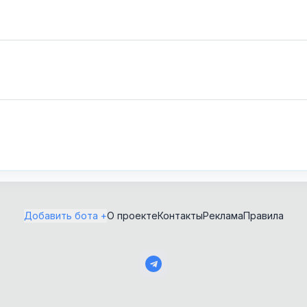
Генераторы
изображений
Пополнение сервисов
Телеграм
ВКонтакте
X (Twitter)
Генерация видео
Предложки
Домашняя работа и ГДЗ
Программирование
Замена лиц
Психология и эзотерика
Здоровье
Работа и вакансии
Знакомства
Рабочее
Играй и зарабатывай
Редакторы изображений
Игровые предметы и
Реклама и SMM
Добавить бота +
О проекте
Контакты
Реклама
Правила
скины
Розыгрыши и лотереи
Изучение языков
Скачивалки
Инструменты
Скидки и акции
Казино