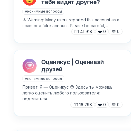
тебя видят другие?
SCAM
Анонимные вопросы
⚠️ Warning: Many users reported this account as a
scam or a fake account. Please be careful,...
🙍‍♂️
41 918
❤️
0
💬
0
Оценикус | Оценивай
друзей
Анонимные вопросы
Привет! Я — Оценикус 😊 Здесь ты можешь
легко оценить любого пользователя:
поделиться...
🙍‍♂️
16 298
❤️
0
💬
0