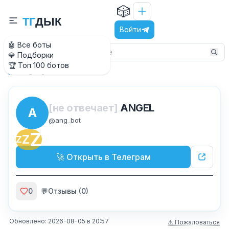
🎲
Т
Г
Д
Ы
К
Войти
🤖 Все боты
💎 Подборки
🏆 Топ 100 ботов
@ang_bot
Главная
[не отвечает]
ANGEL
A
@
ang_bot
Z
Z
Z
🚀 Открыть в Телеграм
0
💬
Отзывы (
0
)
Обновлено:
2026-08-05
в
20:57
⚠ Пожаловаться