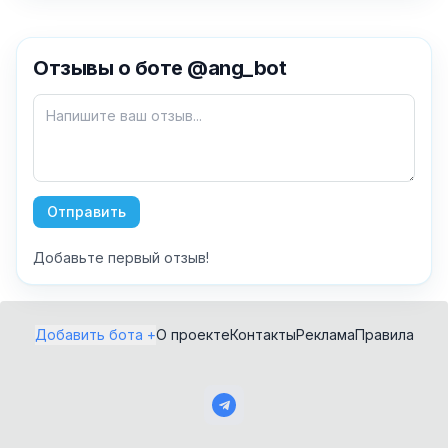
✕
Отзывы о боте @ang_bot
Как добавить бота?
Отправить
Добавьте первый отзыв!
AI Персонажи
Мини-игры
AI аудио и голос
Модерация и
Добавить бота +
О проекте
Контакты
Реклама
Правила
антиспам
NFT и Telegram
Подарки
Музыка
Telegram Stars
Настольные и
классические