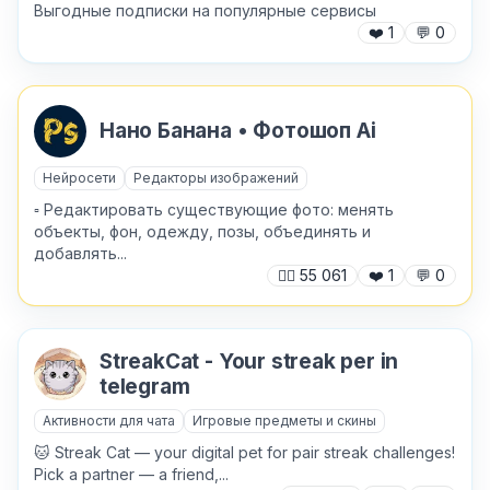
Выгодные подписки на популярные сервисы
❤️
1
💬
0
Нано Банана • Фотошоп Ai
✕
Нейросети
Редакторы изображений
▫️ Редактировать существующие фото: менять
объекты, фон, одежду, позы, объединять и
добавлять...
🙍‍♂️
55 061
❤️
1
💬
0
StreakCat - Your streak per in
Причина жалобы
*
telegram
Активности для чата
Игровые предметы и скины
🐱 Streak Cat — your digital pet for pair streak challenges!
Pick a partner — a friend,...
Текст обращения (необязательно)