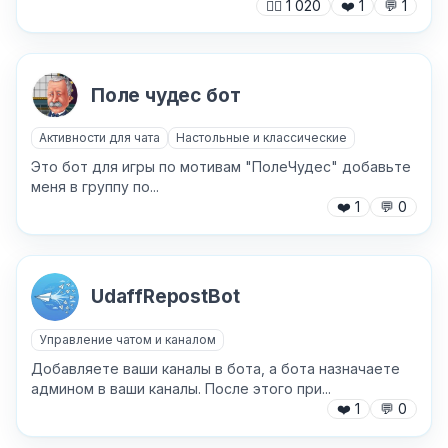
🙍‍♂️
1 020
❤️
1
💬
1
Поле чудес бот
Хочу получить ответ на email
Активности для чата
Настольные и классические
Это бот для игры по мотивам "ПолеЧудес" добавьте
Отправить
меня в группу по...
❤️
1
💬
0
UdaffRepostBot
Управление чатом и каналом
Добавляете ваши каналы в бота, а бота назначаете
админом в ваши каналы. После этого при...
❤️
1
💬
0