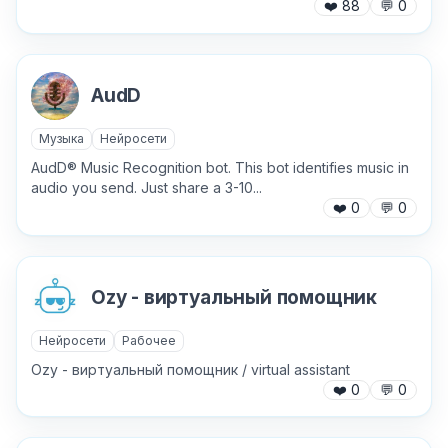
❤️
88
💬
0
Текст обращения (необязательно)
AudD
Музыка
Нейросети
Хочу получить ответ на email
AudD® Music Recognition bot. This bot identifies music in
audio you send. Just share a 3-10...
❤️
0
💬
0
Отправить
Ozy - виртуальный помощник
Нейросети
Рабочее
Ozy - виртуальный помощник / virtual assistant
❤️
0
💬
0