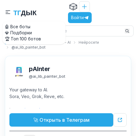
🎲
Т
Г
Д
Ы
К
Войти
🤖 Все боты
💎 Подборки
🏆 Топ 100 ботов
Искусственный интеллект - AI
Нейросети
Главная
@ai_lib_painter_bot
pAInter
@
ai_lib_painter_bot
Your gateway to AI.
Sora, Veo, Grok, Reve, etc.
Ig:
@painter_tgbot
🚀 Открыть в Телеграм