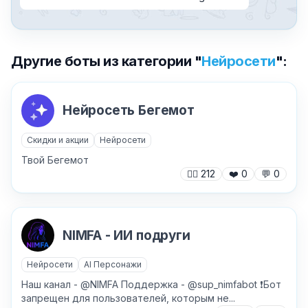
Другие боты из категории "
Нейросети
":
Нейросеть Бегемот
Скидки и акции
Нейросети
✕
Твой Бегемот
🙍‍♂️
212
❤️
0
💬
0
NIMFA - ИИ подруги
Нейросети
AI Персонажи
Причина жалобы
*
Наш канал - @NIMFA Поддержка - @sup_nimfabot ❗️Бот
запрещен для пользователей, которым не...