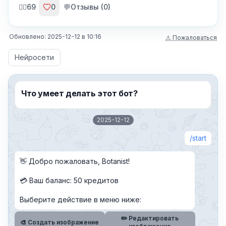
🙍‍♂️
69
0
💬
Отзывы (
0
)
Обновлено:
2025-12-12
в
10:16
⚠ Пожаловаться
Нейросети
Что умеет делать этот бот?
2025-12-12
start
👋 Добро пожаловать, ⁨Botanist⁩!
💳 Ваш баланс: ⁨50⁩ кредитов
Выберите действие в меню ниже:
✏️ Редактировать
🎨 Создать изображение