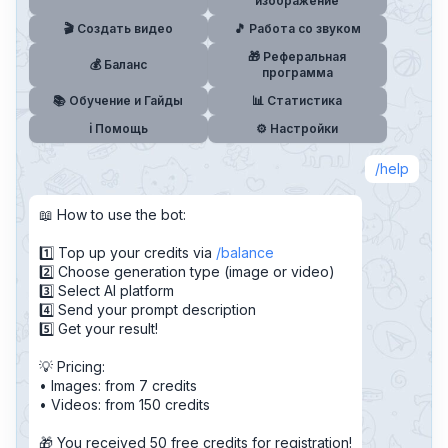
изображение
🎬 Создать видео
🎵 Работа со звуком
🎁 Реферальная
💰 Баланс
программа
📚 Обучение и Гайды
📊 Статистика
ℹ️ Помощь
⚙️ Настройки
help
📖 How to use the bot:
1️⃣ Top up your credits via
balance
2️⃣ Choose generation type (image or video)
3️⃣ Select AI platform
4️⃣ Send your prompt description
5️⃣ Get your result!
💡 Pricing:
• Images: from 7 credits
• Videos: from 150 credits
🎁 You received ⁨50⁩ free credits for registration!