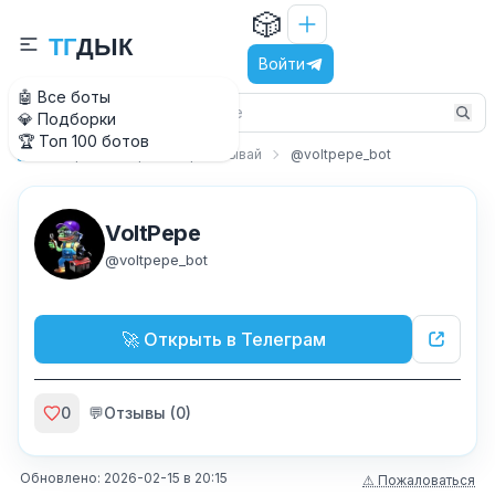
🎲
Т
Г
Д
Ы
К
Войти
🤖 Все боты
💎 Подборки
🏆 Топ 100 ботов
Игры
Играй и зарабатывай
@voltpepe_bot
Главная
VoltPepe
@
voltpepe_bot
🚀 Открыть в Телеграм
0
💬
Отзывы (
0
)
Обновлено:
2026-02-15
в
20:15
⚠ Пожаловаться