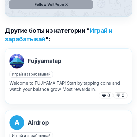
Follow VoltPepe X
Другие боты из категории "
Играй и
зарабатывай
":
Fujiyamatap
Играй и зарабатывай
Welcome to FUJIYAMA TAP! Start by tapping coins and
watch your balance grow. Most rewards in...
❤️
0
💬
0
✕
A
Airdrop
Играй и зарабатывай