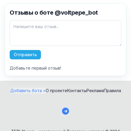
✕
Отзывы о боте @voltpepe_bot
Как добавить бота?
Отправить
Добавьте первый отзыв!
AI Персонажи
Мини-игры
AI аудио и голос
Модерация и
Добавить бота +
О проекте
Контакты
Реклама
Правила
антиспам
NFT и Telegram
Подарки
Музыка
Telegram Stars
Настольные и
классические
Активности для
чата
Нейросети