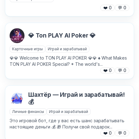
❤️
0
💬
0
Причина жалобы
*
💎 Ton PLAY AI Poker 💎
Карточные игры
Играй и зарабатывай
💎💎 Welcome to TON PLAY AI POKER 💎💎 ♠️ What Makes
Текст обращения (необязательно)
TON PLAY AI POKER Special? * The world's...
❤️
0
💬
0
Шахтёр — Играй и зарабатывай!
Хочу получить ответ на email
💰
Личные финансы
Играй и зарабатывай
Отправить
Это игровой бот, где у вас есть шанс зарабатывать
настоящие деньги 💰 🎁 Получи свой подарок...
❤️
0
💬
0