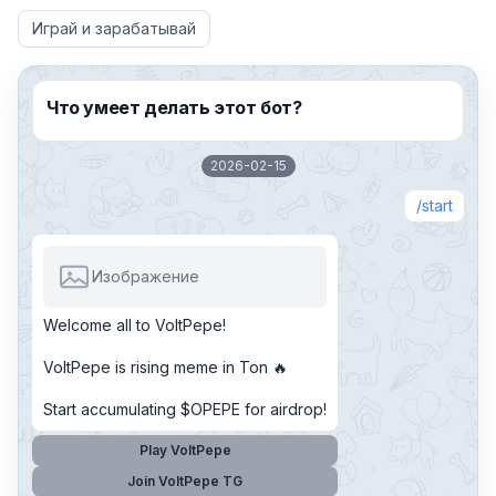
Играй и зарабатывай
Что умеет делать этот бот?
2026-02-15
start
Изображение
Welcome all to VoltPepe!
VoltPepe is rising meme in Ton 🔥
Start accumulating $OPEPE for airdrop!
Play VoltPepe
Join VoltPepe TG