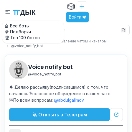
🎲
Т
Г
Д
Ы
К
Войти
🤖 Все боты
💎 Подборки
🏆 Топ 100 ботов
Вокруг Телеграм
Управление чатом и каналом
Главная
@voice_notify_bot
Voice notify bot
@
voice_notify_bot
🔔 Делаю рассылку(подписавшимся) о том, что
началось 🎙голосовое обсуждение в вашем чате.
🆘По всем вопросам:
@abdulgalimov
🚀 Открыть в Телеграм