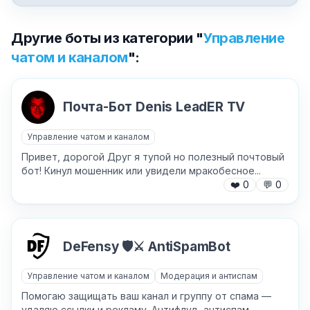
Другие боты из категории "
Управление
чатом и каналом
":
Почта-Бот Denis LeadER TV
Управление чатом и каналом
✕
Привет, дорогой Друг я тупой но полезный почтовый
бот! Кинул мошенник или увидели мракобесное...
❤️
0
💬
0
DeFensy 🛡⚔️ AntiSpamBot
Управление чатом и каналом
Модерация и антиспам
Причина жалобы
*
Помогаю защищать ваш канал и группу от спама —
удаляю ссылки и рекламу. Антифлуд, антиспам,...