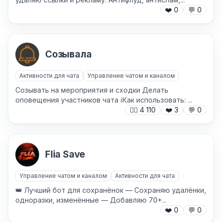
❤️
0
💬
0
Текст обращения (необязательно)
Созывала
Активности для чата
Управление чатом и каналом
Хочу получить ответ на email
Созывать на мероприятия и сходки Делать
оповещения участников чата ℹ️Как использовать: ...
🙍‍♂️
4 110
❤️
3
💬
0
Отправить
Flia Save
Управление чатом и каналом
Активности для чата
👑 Лучший бот для сохранёнок — Сохраняю удалёнки,
одноразки, изменённые — Добавляю 70+...
❤️
0
💬
0