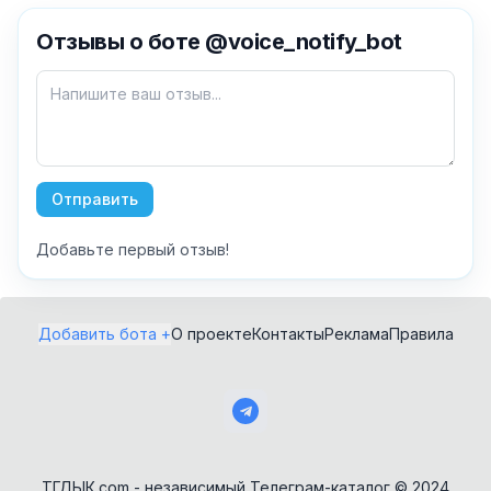
✕
Отзывы о боте @voice_notify_bot
Как добавить бота?
Отправить
Добавьте первый отзыв!
AI Персонажи
Мини-игры
AI аудио и голос
Модерация и
Добавить бота +
О проекте
Контакты
Реклама
Правила
антиспам
NFT и Telegram
Подарки
Музыка
Telegram Stars
Настольные и
классические
Активности для
чата
Нейросети
ТГДЫК.com - независимый Телеграм-каталог © 2024