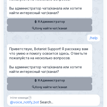
Вы администратор чата/канала или хотите
найти интересный чат/канал?
👮 Я Администратор
🔍Хочу найти чат/канал
help
Приветствую, Botanist Support! Я расскажу вам
что умею и помогу освоится здесь. Ответьте
пожалуйста на несколько вопросов.
Вы администратор чата/канала или хотите
найти интересный чат/канал?
👮 Я Администратор
🔍Хочу найти чат/канал
Inline-команда
?
Бот можно добавить в чат и вызывать по имени,
@voice_notify_bot
Search...