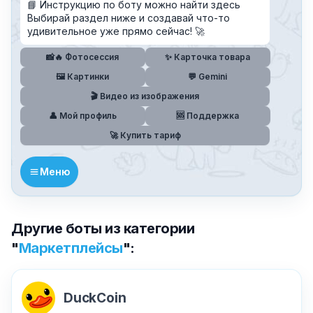
📘 Инструкцию по боту можно найти здесь
Выбирай раздел ниже и создавай что-то
удивительное уже прямо сейчас! 🚀
📸🔥 Фотосессия
✨ Карточка товара
✕
🖼️ Картинки
💬 Gemini
🎬 Видео из изображения
👤 Мой профиль
🆘 Поддержка
🚀 Купить тариф
Меню
Причина жалобы
*
Другие боты из категории
"
Маркетплейсы
":
Текст обращения (необязательно)
DuckCoin