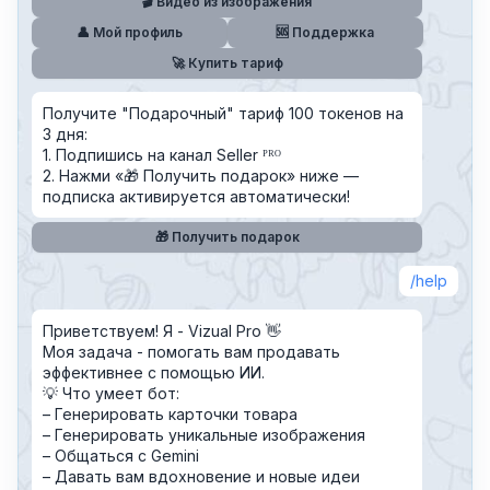
🎬 Видео из изображения
👤 Мой профиль
🆘 Поддержка
🚀 Купить тариф
Получите "Подарочный" тариф 100 токенов на
3 дня:
1. Подпишись на канал Seller ᴾᴿᴼ
2. Нажми «🎁 Получить подарок» ниже —
подписка активируется автоматически!
🎁 Получить подарок
help
Приветствуем! Я - Vizual Pro 👋
Моя задача - помогать вам продавать
эффективнее с помощью ИИ.
💡 Что умеет бот:
– Генерировать карточки товара
– Генерировать уникальные изображения
– Общаться с Gemini
– Давать вам вдохновение и новые идеи