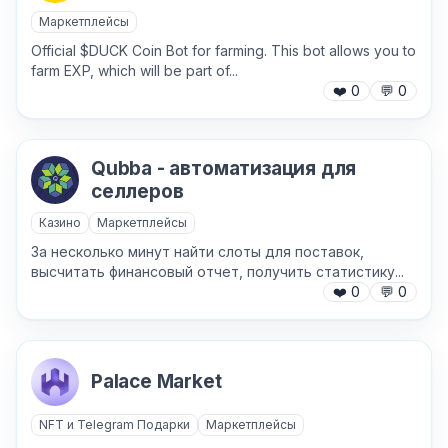
Маркетплейсы
Хочу получить ответ на email
Official $DUCK Coin Bot for farming. This bot allows you to
farm EXP, which will be part of...
❤️
0
💬
0
Отправить
Qubba - автоматизация для
селлеров
Казино
Маркетплейсы
За несколько минут найти слоты для поставок,
высчитать финансовый отчет, получить статистику...
❤️
0
💬
0
Palace Market
NFT и Telegram Подарки
Маркетплейсы