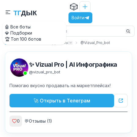
🎲
Т
Г
Д
Ы
К
Войти
🤖 Все боты
💎 Подборки
🏆 Топ 100 ботов
Утилиты
Инструменты
@Vizual_Pro_bot
Главная
✨ Vizual Pro | AI Инфографика
@
vizual_pro_bot
Помогаю вкусно продавать на маркетплейсах!
🚀 Открыть в Телеграм
0
💬
Отзывы (
1
)