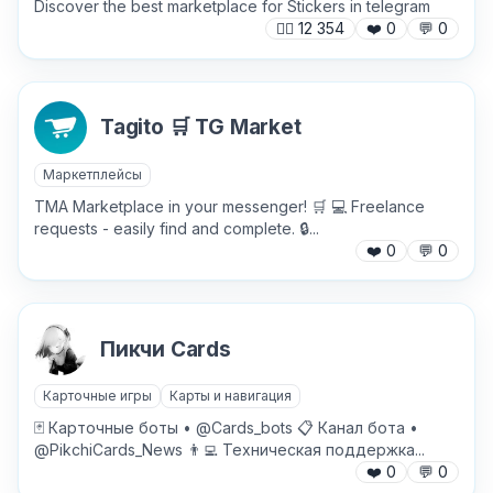
Discover the best marketplace for Stickers in telegram
🙍‍♂️
12 354
❤️
0
💬
0
Tagito 🛒 TG Market
Маркетплейсы
TMA Marketplace in your messenger! 🛒 💻 Freelance
requests - easily find and complete. 🔒...
❤️
0
💬
0
Пикчи Cards
Карточные игры
Карты и навигация
🃏 Карточные боты • @Cards_bots 📋 Канал бота •
@PikchiCards_News 👨‍💻 Техническая поддержка...
❤️
0
💬
0