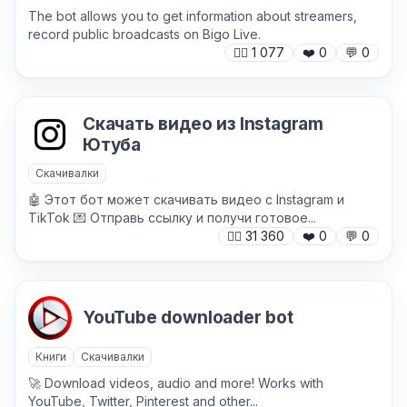
The bot allows you to get information about streamers,
record public broadcasts on Bigo Live.
🙍‍♂️
1 077
❤️
0
💬
0
Причина жалобы
*
Скачать видео из Instagram
Ютуба
Текст обращения (необязательно)
Скачивалки
🤖 Этот бот может скачивать видео с Instagram и
TikTok 💌 Отправь ссылку и получи готовое...
🙍‍♂️
31 360
❤️
0
💬
0
Хочу получить ответ на email
YouTube downloader bot
Отправить
Книги
Скачивалки
🚀 Download videos, audio and more! Works with
YouTube, Twitter, Pinterest and other...