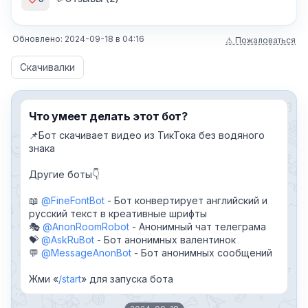
Обновлено:
2024-09-18
в
04:16
⚠ Пожаловаться
Скачивалки
Что умеет делать этот бот?
📌Бот скачивает видео из ТикТока без водяного
знака
Другие боты👇
📖
@FineFontBot
- Бот конвертирует английский и
русский текст в креативные шрифты
🎭
@AnonRoomRobot
- Анонимный чат телеграма
💝
@AskRuBot
- Бот анонимных валентинок
💬
@MessageAnonBot
- Бот анонимных сообщений
Жми «
start
» для запуска бота