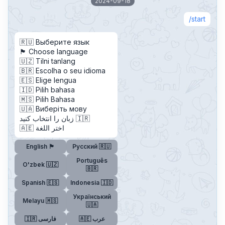
2024-09-18
start
🇷🇺 Выберите язык
🏴󠁧󠁢󠁥󠁮󠁧󠁿 Choose language
🇺🇿 Tilni tanlang
🇧🇷 Escolha o seu idioma
🇪🇸 Elige lengua
🇮🇩 Pilih bahasa
🇲🇸 Pilih Bahasa
🇺🇦 Виберіть мову
زبان را انتخاب کنید 🇮🇷
🇦🇪 اختر اللغة
English 🏴󠁧󠁢󠁥󠁮󠁧󠁿
Русский 🇷🇺
Português
O'zbek 🇺🇿
🇧🇷
Spanish 🇪🇸
Indonesia 🇮🇩
Український
Melayu 🇲🇸
🇺🇦
🇦🇪 عرب
🇮🇷 فارسی