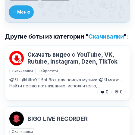
Меню
Другие боты из категории "
Скачивалки
":
Скачать видео с YouTube, VK,
Rutube, Instagram, Dzen, TikTok
Скачивалки
Нейросети
🎧 Я - @UltraYTBot бот для поиска музыки 🎧 Я могу: -
Найти песню по: названию, исполнителю,...
❤️
0
💬
0
✕
BIGO LIVE RECORDER
Скачивалки