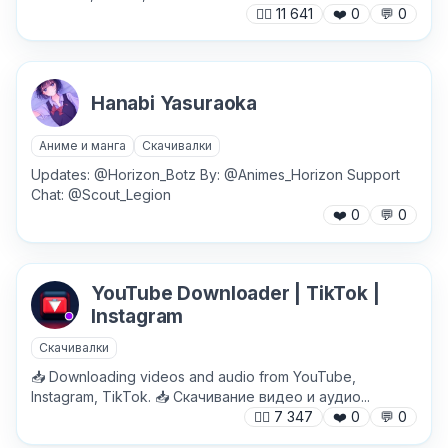
🙍‍♂️
11 641
❤️
0
💬
0
Hanabi Yasuraoka
Аниме и манга
Скачивалки
Updates: @Horizon_Botz By: @Animes_Horizon Support
Chat: @Scout_Legion
❤️
0
💬
0
YouTube Downloader | TikTok |
Instagram
Скачивалки
📥 Downloading videos and audio from YouTube,
Instagram, TikTok. 📥 Скачивание видео и аудио...
🙍‍♂️
7 347
❤️
0
💬
0