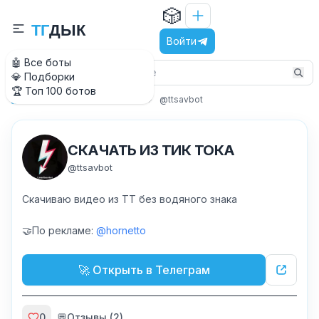
🎲
Т
Г
Д
Ы
К
Войти
🤖 Все боты
💎 Подборки
🏆 Топ 100 ботов
Утилиты
Скачивалки
@ttsavbot
Главная
СКАЧАТЬ ИЗ ТИК ТОКА ️
@
ttsavbot
Скачиваю видео из ТТ без водяного знака
🤝По рекламе:
@hornetto
Владелец:
@fedorgeogar
🚀 Открыть в Телеграм
0
💬
Отзывы (
2
)