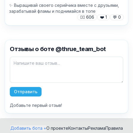
✨️ Выращивай своего серийчика вместе с друзьями,
зарабатывай фламы и поднимайся в топе
🙍‍♂️
606
❤️
1
💬
0
✕
Отзывы о боте @thrue_team_bot
Как добавить бота?
Отправить
Добавьте первый отзыв!
AI Персонажи
Мини-игры
AI аудио и голос
Модерация и
Добавить бота +
О проекте
Контакты
Реклама
Правила
антиспам