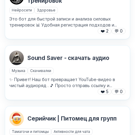
тренировок
Нейросети
Здоровье
Текст обращения (необязательно)
Это бот для быстрой записи и анализа силовых
тренировок 📊 Удобная регистрация подходов и...
❤️
2
💬
0
Хочу получить ответ на email
Sound Saver - скачать аудио
Отправить
Музыка
Скачивалки
✨ Привет! Наш бот превращает YouTube-видео в
чистый аудиоряд . 🎵 Просто отправь ссылку и...
❤️
5
💬
0
Серийчик | Питомец для групп
Тамагочи и питомцы
Активности для чата