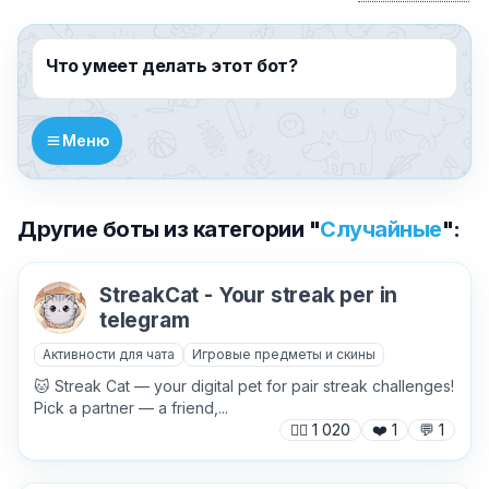
Что умеет делать этот бот?
Меню
Другие боты из категории "
Случайные
":
StreakCat - Your streak per in
telegram
Активности для чата
Игровые предметы и скины
🐱 Streak Cat — your digital pet for pair streak challenges!
Pick a partner — a friend,...
🙍‍♂️
1 020
❤️
1
💬
1