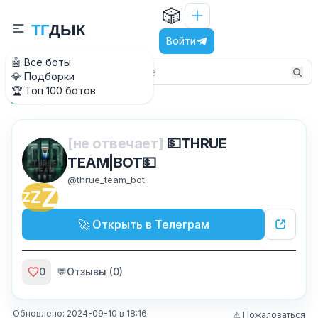
🎲
Т
Г
Д
Ы
К
Войти
🤖 Все боты
💎 Подборки
🏆 Топ 100 ботов
@thrue_team_bot
Главная
[не отвечает]
💵THRUE
TEAM|BOT💵
@
thrue_team_bot
Z
Z
Z
🚀 Открыть в Телеграм
0
💬
Отзывы (
0
)
Обновлено:
2024-09-10
в
18:16
⚠ Пожаловаться