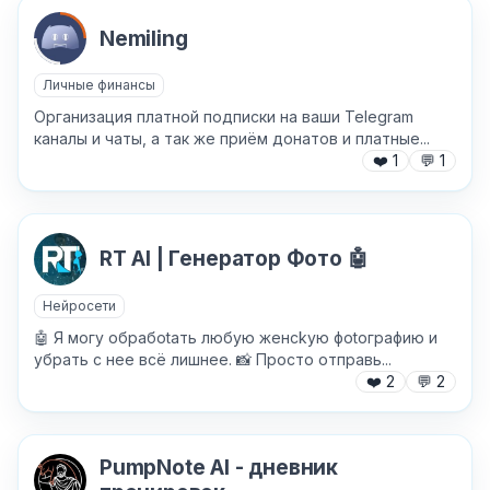
Nemiling
Личные финансы
Организация платной подписки на ваши Telegram
каналы и чаты, а так же приём донатов и платные...
❤️
1
💬
1
✕
RT AI | Генератор Фото 🤖
Нейросети
🤖 Я мoгy oбpaбotaть любyю жeнckyю фotoгpaфию и
yбрaть c нee вcё лишнee. 📸 Пpocтo oтпpaвь...
❤️
2
💬
2
Причина жалобы
*
PumpNote AI - дневник