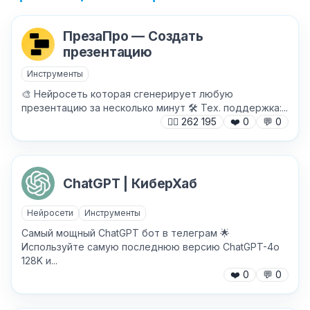
ПрезаПро — Создать
презентацию
Инструменты
🎨 Нейросеть которая сгенерирует любую
презентацию за несколько минут 🛠 Тех. поддержка:...
🙍‍♂️
262 195
❤️
0
💬
0
ChatGPT | КиберХаб
Нейросети
Инструменты
Самый мощный ChatGPT бот в телеграм 🌟
Используйте самую последнюю версию ChatGPT-4o
128K и...
❤️
0
💬
0