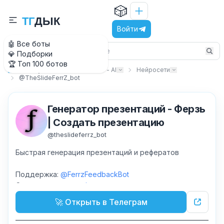
🎲
Т
Г
Д
Ы
К
Войти
🤖 Все боты
💎 Подборки
🏆 Топ 100 ботов
Искусственный интеллект - AI
Нейросети
Главная
@TheSlideFerrZ_bot
Генератор презентаций - Ферзь
| Создать презентацию
@
theslideferrz_bot
Быстрая генерация презентаций и рефератов
Поддержка:
@FerrzFeedbackBot
Сотрудничество:
@icepxwer
🚀 Открыть в Телеграм