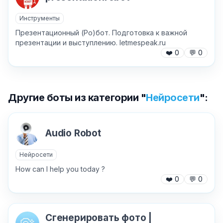
Причина жалобы
*
Инструменты
Презентационный (Ро)бот. Подготовка к важной
презентации и выступлению. letmespeak.ru
❤️
0
💬
0
Текст обращения (необязательно)
Другие боты из категории "
Нейросети
":
Хочу получить ответ на email
Audio Robot
Отправить
Нейросети
How can I help you today ?
❤️
0
💬
0
Сгенерировать фото |