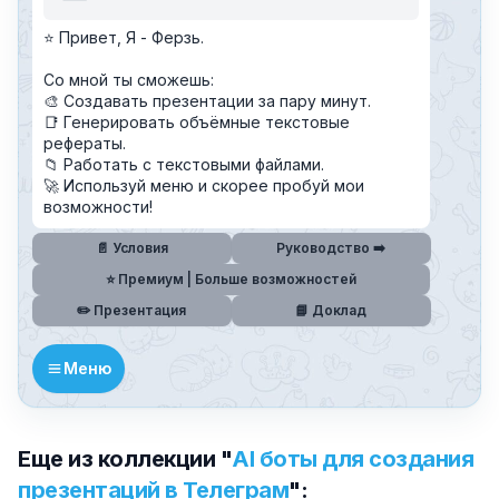
⭐️ Привет, Я - Ферзь.
Со мной ты сможешь:
🎨 Создавать презентации за пару минут.
📑 Генерировать объёмные текстовые
рефераты.
📁 Работать с текстовыми файлами.
🚀 Используй меню и скорее пробуй мои
возможности!
📄 Условия
Руководство ➡️
⭐️ Премиум | Больше возможностей
✏️ Презентация
📘 Доклад
Меню
Еще из коллекции "
AI боты для создания
презентаций в Телеграм
":