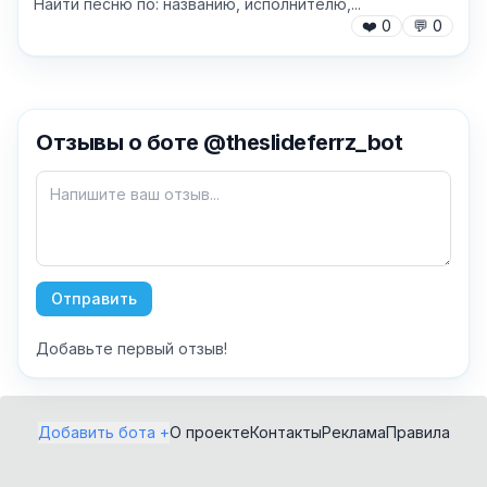
Найти песню по: названию, исполнителю,...
❤️
0
💬
0
✕
Отзывы о боте @theslideferrz_bot
Как добавить бота?
Отправить
Добавьте первый отзыв!
AI Персонажи
Мини-игры
AI аудио и голос
Модерация и
Добавить бота +
О проекте
Контакты
Реклама
Правила
антиспам
NFT и Telegram
Подарки
Музыка