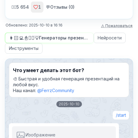
🙍‍♂️
5 654
1
💬
Отзывы (
0
)
Обновлено:
2025-10-10
в
16:16
⚠ Пожаловаться
👩🏻‍💻📓✍🏻💡
Генераторы презентаций
Нейросети
Инструменты
Что умеет делать этот бот?
🎨 Быстрая и удобная генерация презентаций на
любой вкус.
Наш канал:
@FerrzCommunity
2025-10-10
start
Изображение