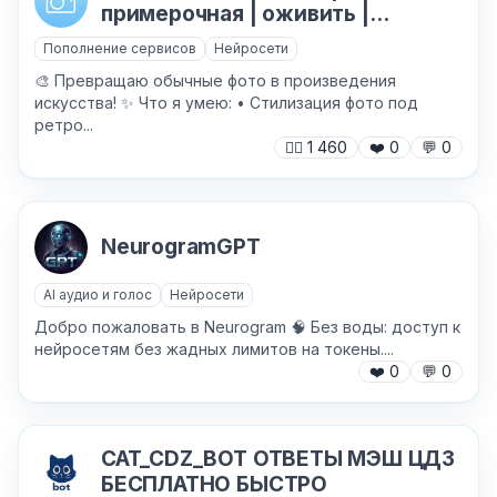
примерочная | оживить |
NanoBanana
Пополнение сервисов
Нейросети
🎨 Превращаю обычные фото в произведения
искусства! ✨ Что я умею: • Стилизация фото под
ретро...
🙍‍♂️
1 460
❤️
0
💬
0
NeurogramGPT
AI аудио и голос
Нейросети
Добро пожаловать в Neurogram 🧠 Без воды: доступ к
нейросетям без жадных лимитов на токены....
❤️
0
💬
0
CAT_CDZ_BOT ОТВЕТЫ МЭШ ЦДЗ
БЕСПЛАТНО БЫСТРО