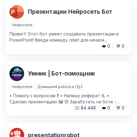
Презентации Нейросеть Бот
Нейросети
Привет! Этот бот умеет создавать презентации в
PowerPoint! Введи команду /start для начала...
❤️
0
💬
0
Умник | Бот-помощник
✕
Нейросети
Домашняя работа и ГДЗ
• Помогу с вопросом ❓ • Напишу реферат 📃 •
Сделаю презентацию 🖼 🤑 Заработать на боте -...
🙍‍♂️
84 449
❤️
0
💬
0
presentationrobot