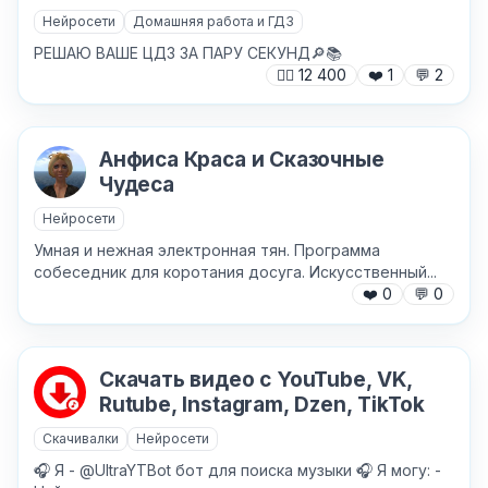
Нейросети
Домашняя работа и ГДЗ
РЕШАЮ ВАШЕ ЦДЗ ЗА ПАРУ СЕКУНД🔎📚
🙍‍♂️
12 400
❤️
1
💬
2
Анфиса Краса и Сказочные
Чудеса
Нейросети
Умная и нежная электронная тян. Программа
собеседник для коротания досуга. Искусственный...
❤️
0
💬
0
Скачать видео с YouTube, VK,
Rutube, Instagram, Dzen, TikTok
Скачивалки
Нейросети
🎧 Я - @UltraYTBot бот для поиска музыки 🎧 Я могу: -