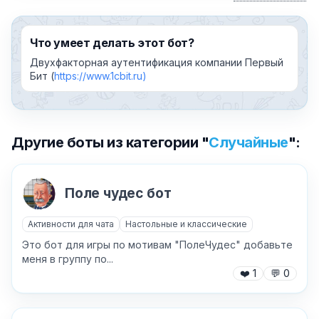
Что умеет делать этот бот?
Двухфакторная аутентификация компании Первый
Бит (
https://www.1cbit.ru)
Другие боты из категории "
Случайные
":
Поле чудес бот
Активности для чата
Настольные и классические
Это бот для игры по мотивам "ПолеЧудес" добавьте
меня в группу по...
❤️
1
💬
0