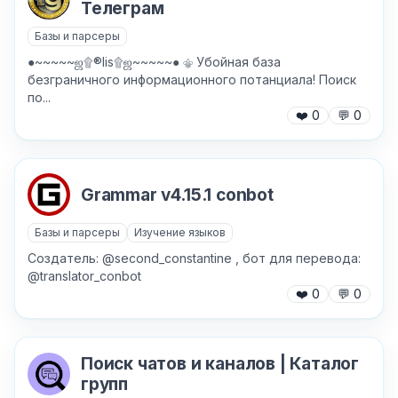
Телеграм
Базы и парсеры
●~~~~~ஜ۩®lis۩ஜ~~~~~● ⚜ Убойная база
безграничного информационного потанциала! Поиск
по...
✕
❤️
0
💬
0
Grammar v4.15.1 conbot
Базы и парсеры
Изучение языков
Создатель: @second_constantine , бот для перевода:
Причина жалобы
*
@translator_conbot
❤️
0
💬
0
Текст обращения (необязательно)
Поиск чатов и каналов | Каталог
групп