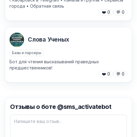
города • Обратная связь
❤️
0
💬
0
Слова Ученых
Базы и парсеры
Бот для чтения высказываний праведных
предшественников!
❤️
0
💬
0
✕
Отзывы о боте @sms_activatebot
Как добавить бота?