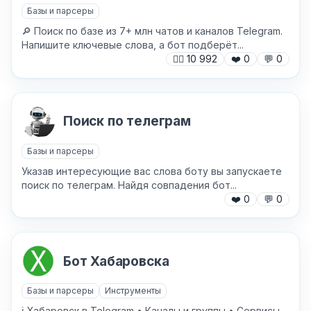
Базы и парсеры
🔎 Поиск по базе из 7+ млн чатов и каналов Telegram.
Хочу получить ответ на email
Напишите ключевые слова, а бот подберёт...
🙍‍♂️
10 992
❤️
0
💬
0
Отправить
Поиск по телеграм
Базы и парсеры
Указав интересующие вас слова боту вы запускаете
поиск по телеграм. Найдя совпадения бот...
❤️
0
💬
0
Бот Хабаровска
Базы и парсеры
Инструменты
ℹ️ Хабаровск в Telegram • Каналы и группы • Сервисы