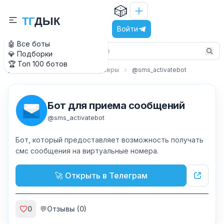
🎲
Т
Г
Д
Ы
К
Войти
🤖 Все боты
💎 Подборки
🏆 Топ 100 ботов
Утилиты
Базы и парсеры
@sms_activatebot
Главная
Бот для приема сообщений
@
sms_activatebot
Бот, который предоставляет возможность получать
смс сообщения на виртуальные номера.
🚀 Открыть в Телеграм
0
💬
Отзывы (
0
)