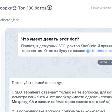
🎲
дборки
🏆 Топ 100 ботов
doctor_bot
Что умеет делать этот бот?
Привет, я дежурный SEO-доктор SiteClinic. Я пр
терапевтам. Ответы будут в канале
@siteclinic_doc
✕
2024-0
Пожалуйста, имейте в виду:
1. SEO-терапевт отвечает только на те вопросы, для 
Причина жалобы
*
осмотра пациента и нет необходимости сдавать специа
Метрику, GA и панели вебмастеров конкретного сайта).
2. В формулировке вопроса должна быть конкретика: