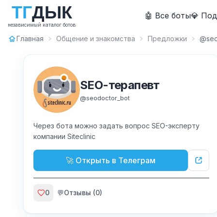
Т
Г
Д
Ы
К
🤖 Все боты
💎 По
независимый каталог ботов
Главная
Общение и знакомства
Предложки
@seo
SEO-терапевт
@
seodoctor_bot
Через бота можно задать вопрос SEO-эксперту
компании Siteclinic
🚀 Открыть в Телеграм
0
💬
Отзывы (
0
)