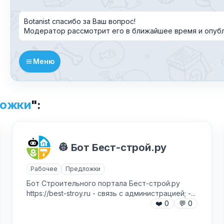
✕
Botanist спасибо за Ваш вопрос!
Как добавить бота?
Модератор рассмотрит его в ближайшее время и опубл
Меню
ожки
":
AI Персонажи
Мини-игры
AI аудио и голос
Модерация и антиспам
👷 Бот Бест-строй.ру
NFT и Telegram Подарки
Музыка
Рабочее
Предложки
Telegram Stars
Настольные и
классические
Бот Строительного портала Бест-строй.ру
Активности для чата
https://best-stroy.ru - связь с администрацией; -...
Нейросети
❤️
0
💬
0
Аниме и манга
✕
Новеллы и ролевые