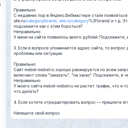
я
Правильно:
Текст обращения (необязательно)
С недавних пор в Яндекс.Вебмастере стали появляться
site.ru
category
brand
, site.ru
category
%2Fbrand/ и т.д. 
подскажите как с этим бороться?
Неправильно:
У меня на сайте появилось много дублей. Подскажите, 
Хочу получить ответ на email
3. Если в вопросе упоминается адрес сайта, то вопрос
проблемы или ситуации.
Отправить
Правильно:
Сайт mebel-mebel.ru хорошо ранжируется по всем запр
включают слова "заказать", "на заказ". Подскажите, в
Неправильно:
У моего сайта mebel-mebel.ru не растет трафик, что я 
что делать?
4. Если хотите отредактировать вопрос — пришлите е
Напишите свой вопрос