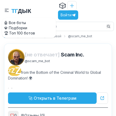
🎲
Т
Г
Д
Ы
К
Войти
🤖 Все боты
💎 Подборки
🏆 Топ 100 ботов
Игры
Играй и зарабатывай
@scam_me_bot
Главная
[не отвечает]
Scam Inc.
@
scam_me_bot
Z
Z
Z
🚀 Rise from the Bottom of the Criminal World to Global
Domination! 🌍
Info:
t.me
scam_incorporated
🚀 Открыть в Телеграм
0
💬
Отзывы (
0
)