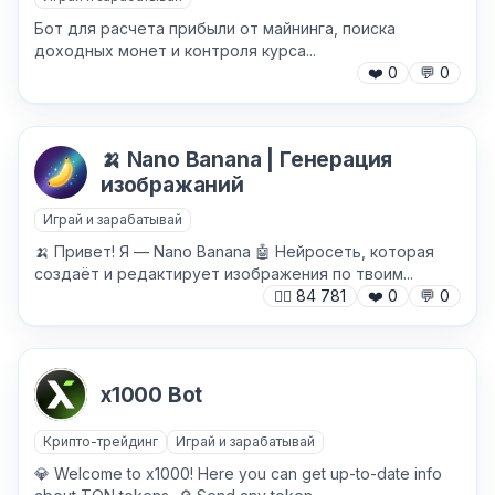
Бот для расчета прибыли от майнинга, поиска
доходных монет и контроля курса...
❤️
0
💬
0
Причина жалобы
*
🍌 Nano Banana | Генерация
изображаний
Текст обращения (необязательно)
Играй и зарабатывай
🍌 Привет! Я — Nano Banana 🤖 Нейросеть, которая
создаёт и редактирует изображения по твоим...
🙍‍♂️
84 781
❤️
0
💬
0
Хочу получить ответ на email
x1000 Bot
Отправить
Крипто-трейдинг
Играй и зарабатывай
💎 Welcome to x1000! Here you can get up-to-date info