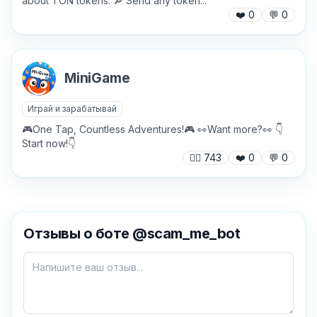
about TON tokens. 🔎 Send any token...
❤️
0
💬
0
MiniGame
Играй и зарабатывай
🎮One Tap, Countless Adventures!🎮 👀Want more?👀 👇
Start now!👇
🙍‍♂️
743
❤️
0
💬
0
✕
Отзывы о боте @scam_me_bot
Как добавить бота?