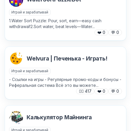
Играй и зарабатывай
1.Water Sort Puzzle: Pour, sort, earn—easy cash
withdrawal!​ 2.Sort water, beat levels—Water...
❤️
0
💬
0
Welvura | Печенька - Играть!
Играй и зарабатывай
- Ссылки на игры - Регулярные промо-коды и бонусы -
Реферальная система Всё это вы можете...
🙍‍♂️
417
❤️
0
💬
0
✕
Калькулятор Майнинга
Играй и зарабатывай