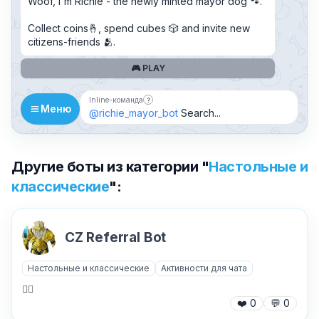
Woof, I'm Richie - the newly minted mayor dog 🐾.
Collect coins🤞, spend cubes 🎲 and invite new
citizens-friends 🫂.
🎮 PLAY
Inline-команда
?
Бот можно добавить в чат и вызывать 
Меню
@richie_mayor_bot
Search...
Другие боты из категории "
Настольные и
классические
":
CZ Referral Bot
Настольные и классические
Активности для чата
🧟‍♀️
❤️
0
💬
0