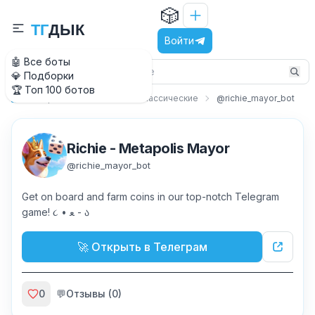
🎲
Т
Г
Д
Ы
К
Войти
🤖 Все боты
💎 Подборки
🏆 Топ 100 ботов
Игры
Настольные и классические
@richie_mayor_bot
Главная
Richie - Metapolis Mayor
@
richie_mayor_bot
Get on board and farm coins in our top-notch Telegram
game! ૮ • ﻌ - ა
🚀 Открыть в Телеграм
0
💬
Отзывы (
0
)