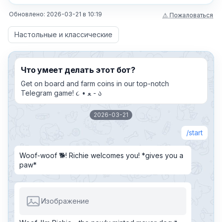
Обновлено:
2026-03-21
в
10:19
⚠ Пожаловаться
Настольные и классические
Что умеет делать этот бот?
Get on board and farm coins in our top-notch
Telegram game! ૮ • ﻌ - ა
2026-03-21
start
Woof-woof 🐕! Richie welcomes you! *gives you a
paw*
Изображение