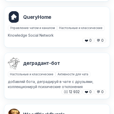
✕
QueryHome
Управление чатом и каналом
Настольные и классические
Knowledge Social Network
❤️
0
💬
0
Причина жалобы
*
деградант-бот
Настольные и классические
Активности для чата
Текст обращения (необязательно)
добавляй бота, деградируй в чате с друзьями,
коллекционируй психические отклонения
🙍‍♂️
12 932
❤️
0
💬
0
Хочу получить ответ на email