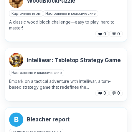
WoodBlockPuzzle
Отправить
Карточные игры
Настольные и классические
A classic wood block challenge—easy to play, hard to
master!
❤️
0
💬
0
Intelliwar: Tabletop Strategy Game
Настольные и классические
Embark on a tactical adventure with Intelliwar, a turn-
based strategy game that redefines the...
❤️
0
💬
0
B
Bleacher report