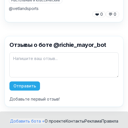
Настольные и классические
@vetlandsports
❤️
0
💬
0
✕
Отзывы о боте @richie_mayor_bot
Как добавить бота?
Отправить
Добавьте первый отзыв!
AI Персонажи
Мини-игры
AI аудио и голос
Модерация и
Добавить бота +
О проекте
Контакты
Реклама
Правила
антиспам
NFT и Telegram