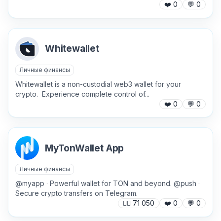
❤️
0
💬
0
Причина жалобы
*
Whitewallet
Текст обращения (необязательно)
Личные финансы
Whitewallet is a non-custodial web3 wallet for your
crypto. Experience complete control of...
❤️
0
💬
0
Хочу получить ответ на email
MyTonWallet App
Отправить
Личные финансы
@myapp · Powerful wallet for TON and beyond. @push ·
Secure crypto transfers on Telegram.
🙍‍♂️
71 050
❤️
0
💬
0