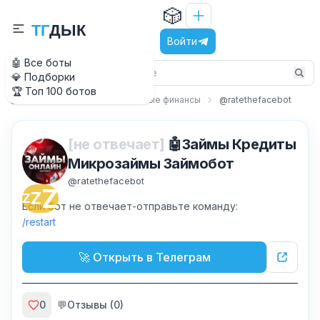
🎲
Т
Г
Д
Ы
К
Войти
🤖 Все боты
💎 Подборки
🏆 Топ 100 ботов
Работа и бизнес
Личные финансы
@ratethefacebot
Главная
[не отвечает]
🤖Займы Кредиты
Микрозаймы Займобот
@
ratethefacebot
Z
Z
Z
Если бот не отвечает-отправьте команду:
restart
🚀 Открыть в Телеграм
0
💬
Отзывы (
0
)