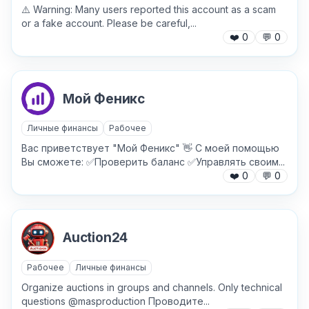
⚠️ Warning: Many users reported this account as a scam
or a fake account. Please be careful,...
❤️
0
💬
0
Мой Феникс
Личные финансы
Рабочее
Вас приветствует "Мой Феникс" 👋 С моей помощью
Вы сможете: ✅Проверить баланс ✅Управлять своим...
❤️
0
💬
0
✕
Auction24
Рабочее
Личные финансы
Organize auctions in groups and channels. Only technical
questions @masproduction Проводите...