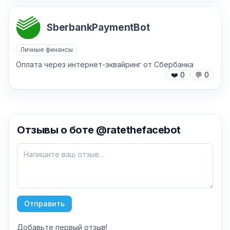
SberbankPaymentBot
Личные финансы
Оплата через интернет-эквайринг от Сбербанка
❤️
0
💬
0
✕
Отзывы о боте @ratethefacebot
Как добавить бота?
Отправить
Добавьте первый отзыв!