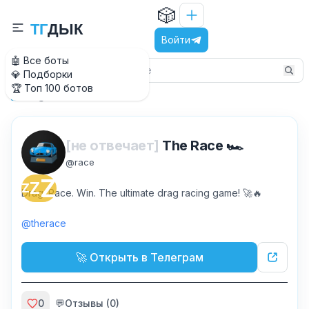
🎲
Т
Г
Д
Ы
К
Войти
🤖 Все боты
💎 Подборки
🏆 Топ 100 ботов
@race
Главная
[не отвечает]
The Race 🏎
@
race
Z
Z
Z
Drag. Race. Win. The ultimate drag racing game! 🚀🔥
@therace
🚀 Открыть в Телеграм
0
💬
Отзывы (
0
)