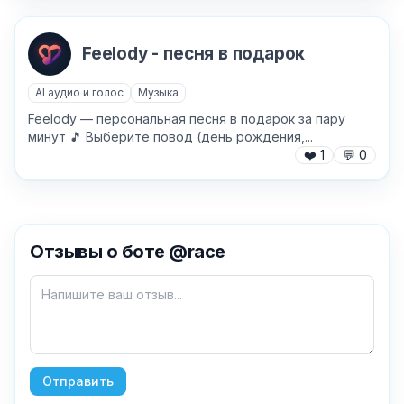
Feelody - песня в подарок
AI аудио и голос
Музыка
Feelody — персональная песня в подарок за пару
минут 🎵 Выберите повод (день рождения,...
❤️
1
💬
0
✕
Отзывы о боте @race
Как добавить бота?
Отправить