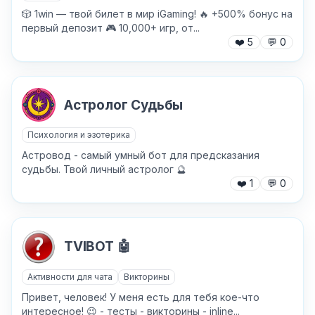
🎲 1win — твой билет в мир iGaming! 🔥 +500% бонус на
первый депозит 🎮 10,000+ игр, от...
❤️
5
💬
0
Астролог Судьбы
Психология и эзотерика
Астровод - самый умный бот для предсказания
судьбы. Твой личный астролог 🔮
❤️
1
💬
0
✕
TVIBOT 🤖
Активности для чата
Викторины
Привет, человек! У меня есть для тебя кое-что
интересное! 😉 - тесты - викторины - inline...