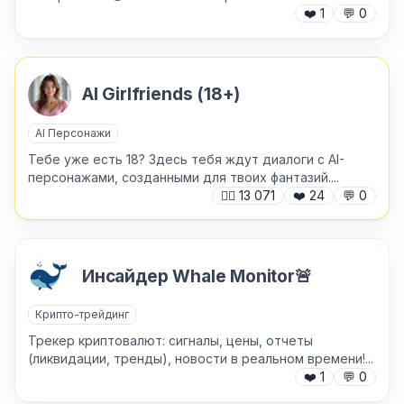
❤️
1
💬
0
Причина жалобы
*
AI Girlfriends (18+)
AI Персонажи
Текст обращения (необязательно)
Тебе уже есть 18? Здесь тебя ждут диалоги с AI-
персонажами, созданными для твоих фантазий....
🙍‍♂️
13 071
❤️
24
💬
0
Хочу получить ответ на email
Инсайдер Whale Monitor🚨
Отправить
Крипто-трейдинг
Трекер криптовалют: сигналы, цены, отчеты
(ликвидации, тренды), новости в реальном времени!...
❤️
1
💬
0