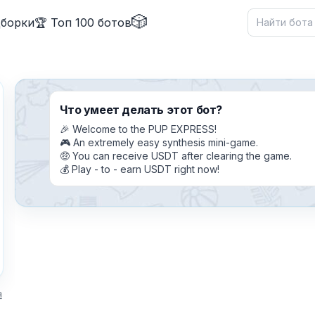
🎲
дборки
🏆 Топ 100 ботов
Что умеет делать этот бот?
🎉 Welcome to the PUP EXPRESS!
✕
🎮 An extremely easy synthesis mini-game.
🤑 You can receive USDT after clearing the game.
💰 Play - to - earn USDT right now!
Причина жалобы
*
я
Текст обращения (необязательно)