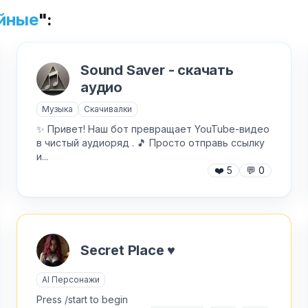
йные
":
Sound Saver - скачать
Хочу получить ответ на email
аудио
✕
Музыка
Скачивалки
Отправить
Как добавить бота?
✨ Привет! Наш бот превращает YouTube-видео
в чистый аудиоряд . 🎵 Просто отправь ссылку
и...
❤️
5
💬
0
AI Персонажи
Мини-игры
Secret Place ♥️
AI аудио и голос
Модерация и антиспам
AI Персонажи
Press /start to begin
NFT и Telegram Подарки
Музыка