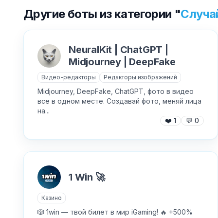
Другие боты из категории "
Случа
NeuralKit | ChatGPT |
Midjourney | DeepFake
Видео-редакторы
Редакторы изображений
Midjourney, DeepFake, ChatGPT, фото в видео
все в одном месте. Создавай фото, меняй лица
на...
❤️
1
💬
0
1 Win 🚀
Казино
🎲 1win — твой билет в мир iGaming! 🔥 +500%