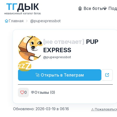
Т
Г
Д
Ы
К
🤖 Все боты
💎 По
независимый каталог ботов
Главная
@pupexpressbot
[не отвечает]
PUP
EXPRESS
@
pupexpressbot
Z
Z
Z
🚀 Открыть в Телеграм
0
💬
Отзывы (
0
)
Обновлено:
2026-03-19
в
06:16
⚠ Пожаловатьс