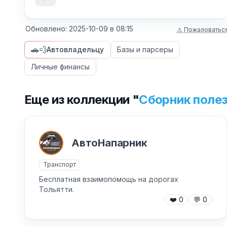
Обновлено:
2025-10-09
в
08:15
⚠ Пожаловатьс
🚗💨
Автовладельцу
Базы и парсеры
Личные финансы
Еще из коллекции "
Сборник полез
АвтоНапарник
Транспорт
Бесплатная взаимопомощь на дорогах
Тольятти.
❤️
0
💬
0