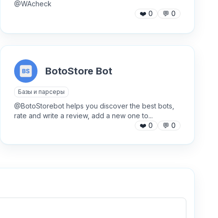
@WAcheck
❤️
0
💬
0
BotoStore Bot
Базы и парсеры
@BotoStorebot helps you discover the best bots,
rate and write a review, add a new one to...
❤️
0
💬
0