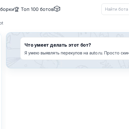
🎲
дборки
🏆 Топ 100 ботов
ot
Что умеет делать этот бот?
Я умею выявлять перекупов на auto.ru. Просто ски
✕
Причина жалобы
*