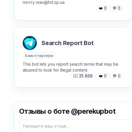
почту max@hd.zp.ua
❤️
0
💬
0
Search Report Bot
Базы и парсеры
This bot lets you report search terms that may be
abused to look for illegal content.
🙍‍♂️
25 868
❤️
0
💬
0
Отзывы о боте @perekupbot