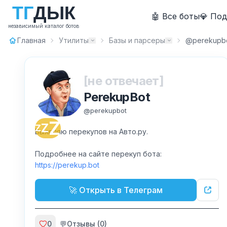
Т
Г
Д
Ы
К
🤖 Все боты
💎 По
независимый каталог ботов
Главная
Утилиты
Базы и парсеры
@perekupb
[не отвечает]
PerekupBot
@
perekupbot
Z
Z
Z
Выявляю перекупов на Авто.ру.
Подробнее на сайте перекуп бота:
https://perekup.bot
🚀 Открыть в Телеграм
0
💬
Отзывы (
0
)