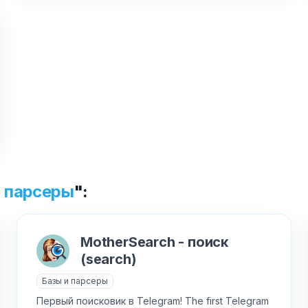
✕
Как добавить бота?
AI Персонажи
Мини-игры
и парсеры
":
AI аудио и голос
Модерация и антиспам
NFT и Telegram Подарки
Музыка
MotherSearch - поиск
Telegram Stars
Настольные и
(search)
классические
Активности для чата
Базы и парсеры
Нейросети
Аниме и манга
Первый поисковик в Telegram! The first Telegram