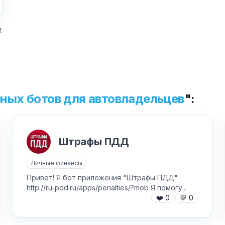
я
Текст обращения (необязательно)
Хочу получить ответ на email
ных ботов для автовладельцев
":
Отправить
Штрафы ПДД
Личные финансы
Привет! Я бот приложения "Штрафы ПДД"
http://ru-pdd.ru/apps/penalties/?mob Я помогу...
❤️
0
💬
0