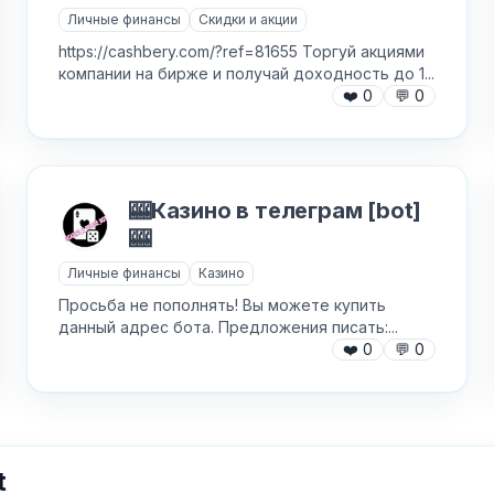
Личные финансы
Скидки и акции
AI Персонажи
Мини-игры
https://cashbery.com/?ref=81655 Торгуй акциями
компании на бирже и получай доходность до 1...
AI аудио и голос
Модерация и антиспам
❤️
0
💬
0
NFT и Telegram Подарки
Музыка
Telegram Stars
Настольные и
классические
🎰Казино в телеграм [bot]
Активности для чата
🎰
✕
Нейросети
Аниме и манга
Личные финансы
Казино
Новеллы и ролевые
Просьба не пополнять! Вы можете купить
Авторизуйтесь, чтобы бесплатно
Анонимные вопросы
Войти через Telegram
данный адрес бота. Предложения писать:...
добавить бота в каталог
Новости и блоги
❤️
0
💬
0
Базы и парсеры
Обменники и биржи
Видео-редакторы
Питание
Викторины
Телеграм
ВКонтакте
X (Twitter)
Покупки
t
Генераторы