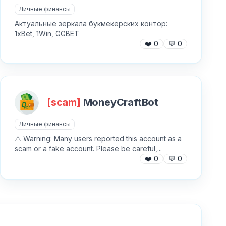
Личные финансы
Актуальные зеркала букмекерских контор:
1xBet, 1Win, GGBET
❤️
0
💬
0
[scam]
MoneyCraftBot
SCAM
Личные финансы
⚠️ Warning: Many users reported this account as a
scam or a fake account. Please be careful,...
❤️
0
💬
0