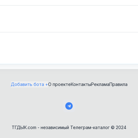
изображений
Пополнение сервисов
Генерация видео
Предложки
Домашняя работа и ГДЗ
Программирование
Замена лиц
Психология и эзотерика
Здоровье
Работа и вакансии
Знакомства
Рабочее
Играй и зарабатывай
Редакторы изображений
Добавить бота +
О проекте
Контакты
Реклама
Правила
Игровые предметы и
Реклама и SMM
скины
Розыгрыши и лотереи
Изучение языков
Скачивалки
Инструменты
Скидки и акции
ТГДЫК.com - независимый Телеграм-каталог © 2024
Казино
Ставки на спорт