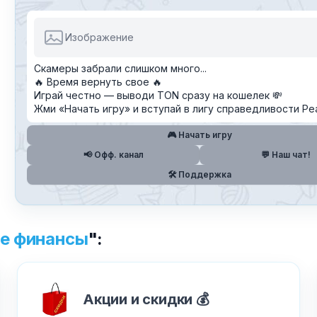
Изображение
Скамеры забрали слишком много...
Хочу получить ответ на email
🔥 Время вернуть свое 🔥
Играй честно — выводи TON сразу на кошелек 💸
Жми «Начать игру» и вступай в лигу справедливости Pea
Отправить
🎮 Начать игру
📢 Офф. канал
💬 Наш чат!
🛠 Поддержка
✕
Как добавить бота?
е финансы
":
Акции и скидки 💰