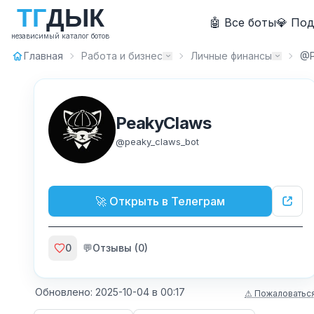
Т
Г
Д
Ы
К
🤖 Все боты
💎 По
независимый каталог ботов
Главная
Работа и бизнес
Личные финансы
@P
PeakyClaws
@
peaky_claws_bot
🚀 Открыть в Телеграм
0
💬
Отзывы (
0
)
Обновлено:
2025-10-04
в
00:17
⚠ Пожаловатьс