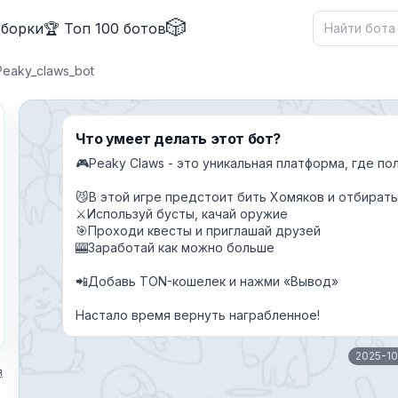
🎲
дборки
🏆 Топ 100 ботов
eaky_claws_bot
Что умеет делать этот бот?
🎮Peaky Claws - это уникальная платформа, где п
✕
😼В этой игре предстоит бить Хомяков и отбирать 
⚔️Используй бусты, качай оружие
🎯Проходи квесты и приглашай друзей
🎰Заработай как можно больше
📲Добавь TON-кошелек и нажми «Вывод»
Причина жалобы
*
Настало время вернуть награбленное!
2025-1
я
Текст обращения (необязательно)