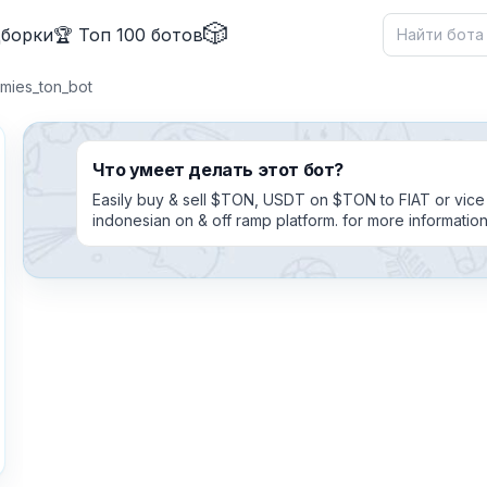
🎲
дборки
🏆 Топ 100 ботов
mies_ton_bot
Что умеет делать этот бот?
Easily buy & sell $TON, USDT on $TON to FIAT or vice v
indonesian on & off ramp platform. for more informatio
✕
Причина жалобы
*