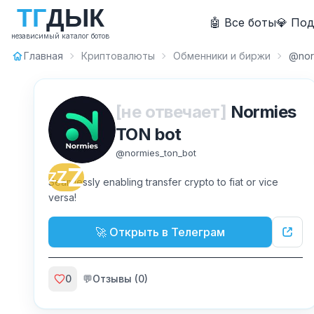
Т
Г
Д
Ы
К
🤖 Все боты
💎 По
независимый каталог ботов
Главная
Криптовалюты
Обменники и биржи
@nor
[не отвечает]
Normies
TON bot
@
normies_ton_bot
Z
Z
Z
Seamlessly enabling transfer crypto to fiat or vice
versa!
🚀 Открыть в Телеграм
0
💬
Отзывы (
0
)