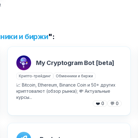
я
Текст обращения (необязательно)
ники и биржи
":
Хочу получить ответ на email
✕
My Cryptogram Bot [beta]
Отправить
Как добавить бота?
Крипто-трейдинг
Обменники и биржи
📈 Bitcoin, Ethereum, Binance Coin и 50+ других
криптовалют (обзор рынка); 💸 Актуальные
курсы...
❤️
0
💬
0
AI Персонажи
Мини-игры
AI аудио и голос
Модерация и антиспам