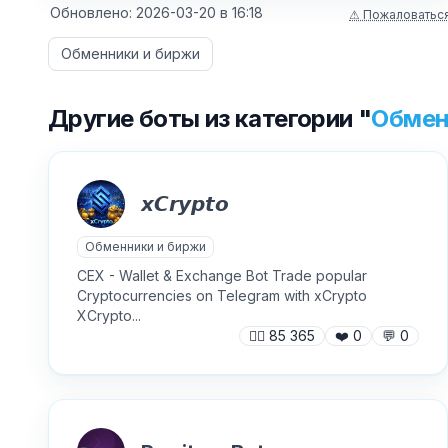
Обновлено:
2026-03-20
в
16:18
⚠ Пожаловатьс
Обменники и биржи
Другие боты из категории "
Обмен
𝙭𝘾𝙧𝙮𝙥𝙩𝙤
Обменники и биржи
CEX - Wallet & Exchange Bot Trade popular
Cryptocurrencies on Telegram with xCrypto
XCrypto...
🙍‍♂️
85 365
❤️
0
💬
0