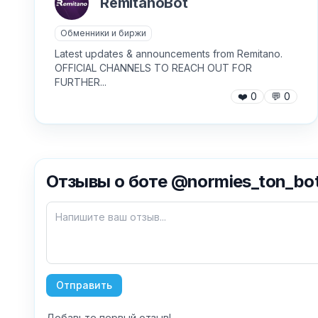
RemitanoBot
Обменники и биржи
Latest updates & announcements from Remitano.
OFFICIAL CHANNELS TO REACH OUT FOR
FURTHER...
❤️
0
💬
0
Отзывы о боте @normies_ton_bo
Отправить
Добавьте первый отзыв!