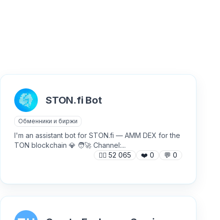
STON.fi Bot
Обменники и биржи
I'm an assistant bot for STON.fi — AMM DEX for the
TON blockchain 💎 🧑‍🚀 Channel:...
🙍‍♂️
52 065
❤️
0
💬
0