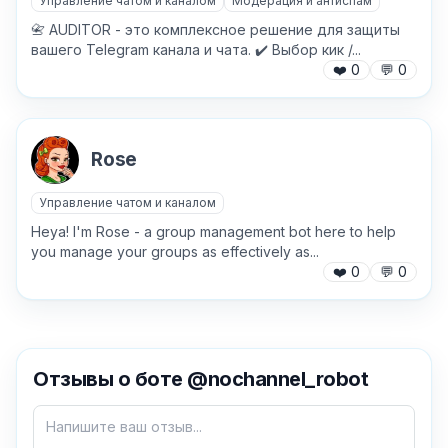
Управление чатом и каналом
Модерация и антиспам
📇 AUDITOR - это комплексное решение для защиты
вашего Telegram канала и чата. ✔️ Выбор кик /...
❤️
0
💬
0
Rose
Управление чатом и каналом
Heya! I'm Rose - a group management bot here to help
you manage your groups as effectively as...
❤️
0
💬
0
✕
Отзывы о боте @nochannel_robot
Как добавить бота?