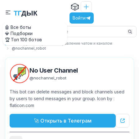
🎲
Т
Г
Д
Ы
К
Войти
🤖 Все боты
💎 Подборки
🏆 Топ 100 ботов
Вокруг Телеграм
Управление чатом и каналом
Главная
@nochannel_robot
No User Channel
@
nochannel_robot
This bot can delete messages and block channels used
by users to send messages in your group. Icon by :
flaticon.com
🚀 Открыть в Телеграм