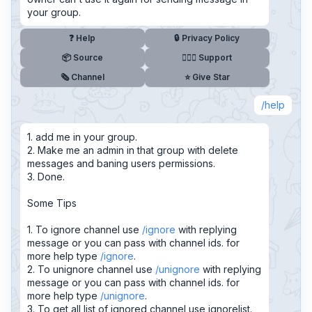
your group.
❓ Help
🔒 Privacy Policy
📦 Source
🧚🏻‍♂️ Support
🗞️ Channel
⭐ Give Star
help
1. add me in your group.
2. Make me an admin in that group with delete
messages and baning users permissions.
3. Done.
Some Tips
1. To ignore channel use
ignore
with replying
message or you can pass with channel ids. for
more help type
ignore
.
2. To unignore channel use
unignore
with replying
message or you can pass with channel ids. for
more help type
unignore
.
3. To get all list of ignored channel use ignorelist.