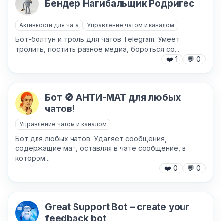
Бендер Нагибальщик Родригес
Активности для чата
Управление чатом и каналом
Бот-болтун и троль для чатов Telegram. Умеет
тролить, постить разное медиа, бороться со...
❤️
1
💬
0
Причина жалобы
*
Бот 🚫 АНТИ-МАТ для любых
чатов!
Текст обращения (необязательно)
Управление чатом и каналом
Бот для любых чатов. Удаляет сообщения,
содержащие мат, оставляя в чате сообщение, в
котором...
Хочу получить ответ на email
❤️
0
💬
0
Отправить
Great Support Bot – create your
feedback bot