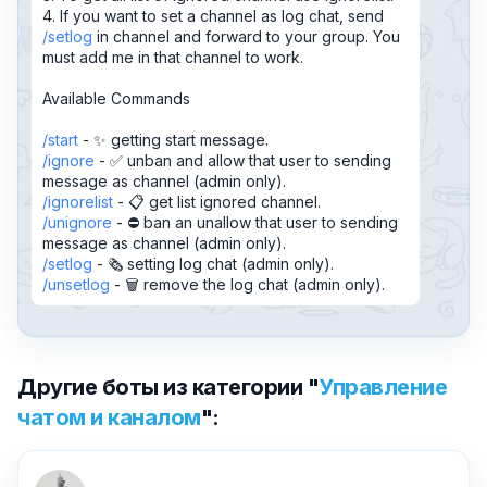
4. If you want to set a channel as log chat, send
setlog
in channel and forward to your group. You
must add me in that channel to work.
Available Commands
start
- ✨ getting start message.
ignore
- ✅ unban and allow that user to sending
message as channel (admin only).
ignorelist
- 📋 get list ignored channel.
unignore
- ⛔️ ban an unallow that user to sending
message as channel (admin only).
setlog
- 🗞️ setting log chat (admin only).
unsetlog
- 🗑️ remove the log chat (admin only).
Другие боты из категории "
Управление
чатом и каналом
":
✕