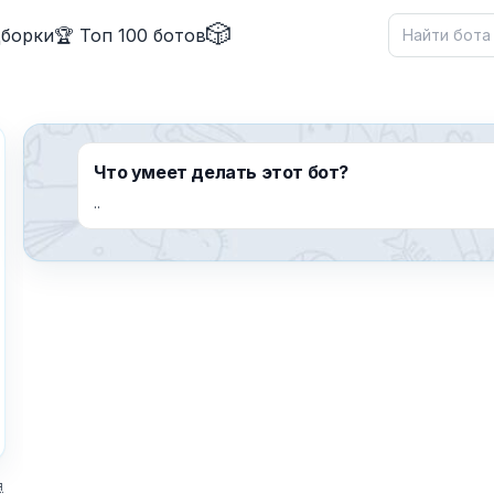
🎲
дборки
🏆 Топ 100 ботов
Что умеет делать этот бот?
..
✕
Причина жалобы
*
я