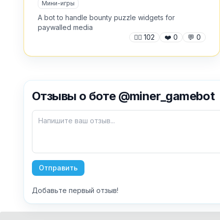
Мини-игры
A bot to handle bounty puzzle widgets for
paywalled media
🙍‍♂️
102
❤️
0
💬
0
Отзывы о боте @miner_gamebot
Отправить
Добавьте первый отзыв!