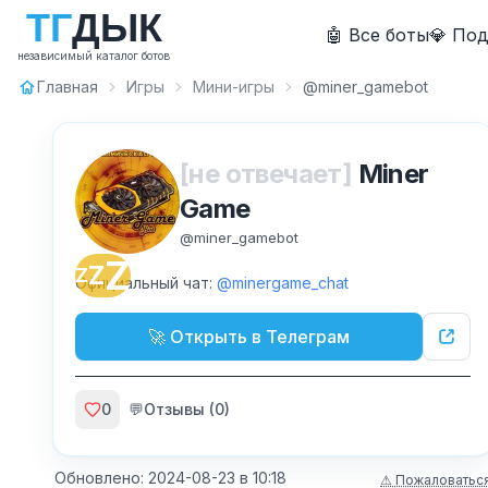
Т
Г
Д
Ы
К
🤖 Все боты
💎 По
независимый каталог ботов
Главная
Игры
Мини-игры
@miner_gamebot
[не отвечает]
Miner
Game
@
miner_gamebot
Z
Z
Z
Официальный чат:
@minergame_chat
🚀 Открыть в Телеграм
0
💬
Отзывы (
0
)
Обновлено:
2024-08-23
в
10:18
⚠ Пожаловатьс