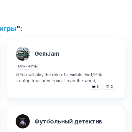
Текст обращения (необязательно)
игры
":
Хочу получить ответ на email
✕
GemJam
Отправить
Как добавить бота?
Мини-игры
🚨You will play the role of a nimble thief,🚨 💎
stealing treasures from all over the world,...
❤️
0
💬
0
AI Персонажи
Мини-игры
Футбольный детектив
AI аудио и голос
Модерация и антиспам