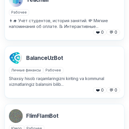
Рабочее
👩‍🎓 Учёт студентов, история занятий. 💸 Мягкие
напоминания об оплате. 📝 Интерактивные...
❤️
0
💬
0
BalanceUzBot
Личные финансы
Рабочее
Shaxsiy hisob raqamlaringizni kiriting va kommunal
xizmatlaringiz balansini bilib...
❤️
0
💬
0
✕
FlimFlamBot
Юмор
Рабочее