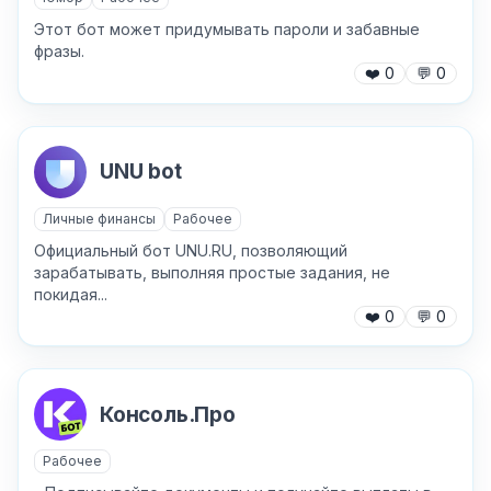
Этот бот может придумывать пароли и забавные
фразы.
❤️
0
💬
0
Причина жалобы
*
UNU bot
Текст обращения (необязательно)
Личные финансы
Рабочее
Официальный бот UNU.RU, позволяющий
зарабатывать, выполняя простые задания, не
покидая...
Хочу получить ответ на email
❤️
0
💬
0
Отправить
Консоль.Про
Рабочее