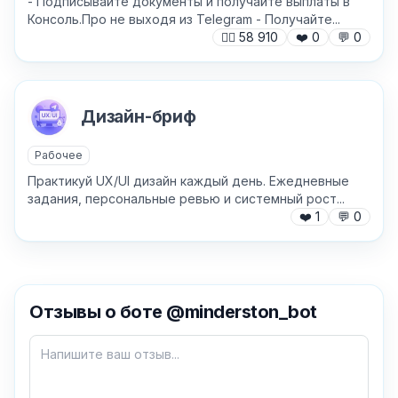
- Подписывайте документы и получайте выплаты в
Консоль.Про не выходя из Telegram - Получайте...
🙍‍♂️
58 910
❤️
0
💬
0
Дизайн-бриф
Рабочее
Практикуй UX/UI дизайн каждый день. Ежедневные
задания, персональные ревью и системный рост...
❤️
1
💬
0
✕
Отзывы о боте @minderston_bot
Как добавить бота?