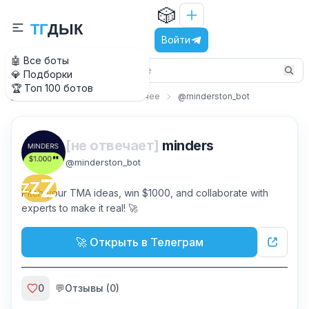
🎲
Т
Г
Д
Ы
К
Войти
🤖 Все боты
💎 Подборки
🏆 Топ 100 ботов
Работа и бизнес
Рабочее
@minderston_bot
Главная
[не отвечает]
minders
@
minderston_bot
Z
Z
Z
Pitch your TMA ideas, win $1000, and collaborate with
experts to make it real! 🚀
🚀 Открыть в Телеграм
0
💬
Отзывы (
0
)