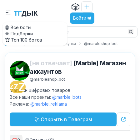
🎲
Т
Г
Д
Ы
К
Войти
🤖 Все боты
💎 Подборки
🏆 Топ 100 ботов
Покупки и шоппинг
Покупки
@marbleshop_bot
Главная
[не отвечает]
[Marble] Магазин
аккаунтов
@
marbleshop_bot
Z
Z
Z
Магазин цифровых товаров
Все наши проекты:
@marble_bots
Реклама:
@marble_reklama
🚀 Открыть в Телеграм