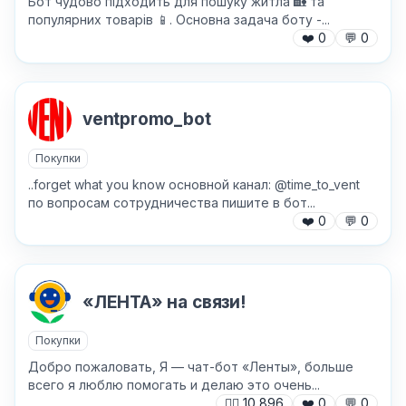
Бот чудово підходить для пошуку житла 🏡 та
популярних товарів 📱. Основна задача боту -...
❤️
0
💬
0
Причина жалобы
*
ventpromo_bot
Покупки
Текст обращения (необязательно)
..forget what you know основной канал: @time_to_vent
по вопросам сотрудничества пишите в бот...
❤️
0
💬
0
Хочу получить ответ на email
«ЛЕНТА» на связи!
Отправить
Покупки
Добро пожаловать, Я — чат-бот «Ленты», больше
всего я люблю помогать и делаю это очень...
🙍‍♂️
10 896
❤️
0
💬
0