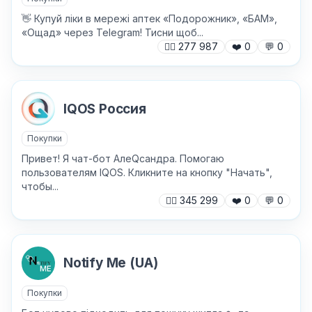
👋 Купуй ліки в мережі аптек «Подорожник», «БАМ»,
«Ощад» через Telegram! Тисни щоб...
🙍‍♂️
277 987
❤️
0
💬
0
IQOS Россия
Покупки
Привет! Я чат-бот АлеQсандра. Помогаю
пользователям IQOS. Кликните на кнопку "Начать",
чтобы...
🙍‍♂️
345 299
❤️
0
💬
0
✕
Notify Me (UA)
Покупки