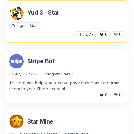
Yud 3 - Star
Хочу получить ответ на email
Telegram Stars
🙍‍♂️
5 072
❤️
0
💬
0
Отправить
Stripe Bot
Скидки и акции
Telegram Stars
This bot can help you receive payments from Telegram
users to your Stripe account.
❤️
0
💬
0
Star Miner