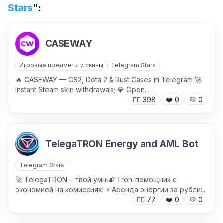
Stars
":
CASEWAY
✕
Игровые предметы и скины
Telegram Stars
🔥 CASEWAY — CS2, Dota 2 & Rust Cases in Telegram 🚀
Instant Steam skin withdrawals; 💎 Open...
🙍‍♂️
398
❤️
0
💬
0
TelegaTRON Energy and AML Bot
Причина жалобы
*
Telegram Stars
🚀 TelegaTRON – твой умный Tron-помощник с
экономией на комиссиях! ⚡ Аренда энергии за рубли:...
Текст обращения (необязательно)
🙍‍♂️
77
❤️
0
💬
0