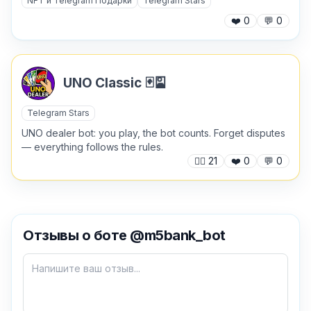
NFT и Telegram Подарки
Telegram Stars
❤️
0
💬
0
UNO Classic 🃏🎴
Telegram Stars
UNO dealer bot: you play, the bot counts. Forget disputes
— everything follows the rules.
🙍‍♂️
21
❤️
0
💬
0
✕
Отзывы о боте @m5bank_bot
Как добавить бота?