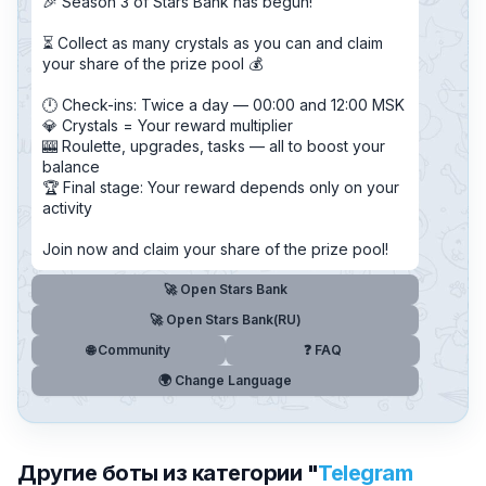
🎉 Season 3 of Stars Bank has begun!
⏳ Collect as many crystals as you can and claim
your share of the prize pool 💰
🕛 Check-ins: Twice a day — 00:00 and 12:00 MSK
💎 Crystals = Your reward multiplier
🎰 Roulette, upgrades, tasks — all to boost your
balance
🏆 Final stage: Your reward depends only on your
activity
Join now and claim your share of the prize pool!
🚀 Open Stars Bank
🚀 Open Stars Bank(RU)
🌐 Community
❓ FAQ
🌍 Change Language
Другие боты из категории "
Telegram