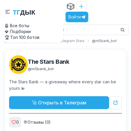
🎲
Т
Г
Д
Ы
К
Войти
🤖 Все боты
💎 Подборки
🏆 Топ 100 ботов
Вокруг Телеграм
Telegram Stars
@m5bank_bot
Главная
The Stars Bank
@
m5bank_bot
The Stars Bank — a giveaway where every star can be
yours 💫
🚀 Открыть в Телеграм
0
💬
Отзывы (
0
)